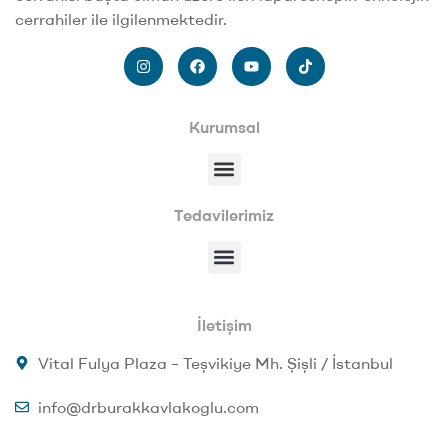
cerrahiler ile ilgilenmektedir.
Kurumsal
Tedavilerimiz
İletişim
Vital Fulya Plaza – Teşvikiye Mh. Şişli / İstanbul
info@drburakkavlakoglu.com