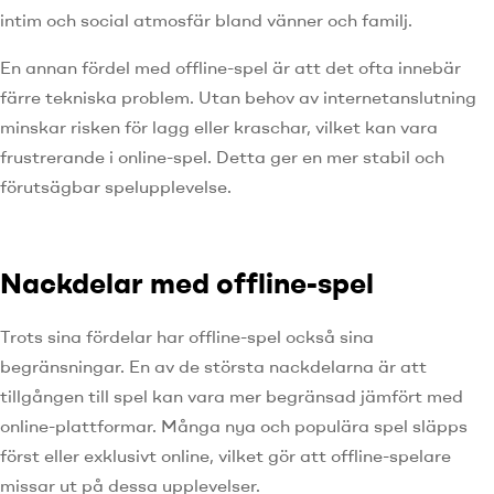
intim och social atmosfär bland vänner och familj.
En annan fördel med offline-spel är att det ofta innebär
färre tekniska problem. Utan behov av internetanslutning
minskar risken för lagg eller kraschar, vilket kan vara
frustrerande i online-spel. Detta ger en mer stabil och
förutsägbar spelupplevelse.
Nackdelar med offline-spel
Trots sina fördelar har offline-spel också sina
begränsningar. En av de största nackdelarna är att
tillgången till spel kan vara mer begränsad jämfört med
online-plattformar. Många nya och populära spel släpps
först eller exklusivt online, vilket gör att offline-spelare
missar ut på dessa upplevelser.