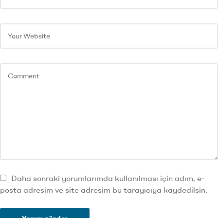
Daha sonraki yorumlarımda kullanılması için adım, e-
posta adresim ve site adresim bu tarayıcıya kaydedilsin.