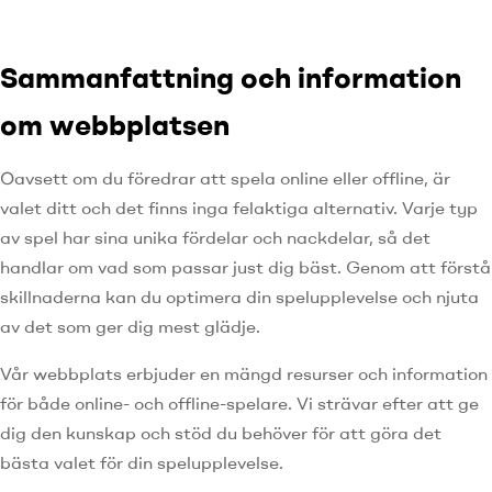
Sammanfattning och information
om webbplatsen
Oavsett om du föredrar att spela online eller offline, är
valet ditt och det finns inga felaktiga alternativ. Varje typ
av spel har sina unika fördelar och nackdelar, så det
handlar om vad som passar just dig bäst. Genom att förstå
skillnaderna kan du optimera din spelupplevelse och njuta
av det som ger dig mest glädje.
Vår webbplats erbjuder en mängd resurser och information
för både online- och offline-spelare. Vi strävar efter att ge
dig den kunskap och stöd du behöver för att göra det
bästa valet för din spelupplevelse.