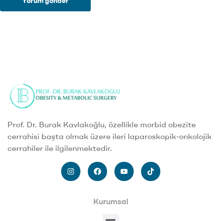
Prof. Dr. Burak Kavlakoğlu, özellikle morbid obezite
cerrahisi başta olmak üzere ileri laparoskopik-onkolojik
cerrahiler ile ilgilenmektedir.
Kurumsal