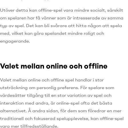
Utöver detta kan offline-spel vara mindre socialt, särskilt
om spelaren har få vänner som är intresserade av samma
typ av spel. Det kan bli svårare att hitta någon att spela
med, vilket kan göra spelandet mindre roligt och
engagerande.
Valet mellan online och offline
Valet mellan online och offline spel handlar i stor
utsträckning om personlig preferens. För spelare som
värdesätter tillgång till en stor variation av spel och
interaktion med andra, är online-spel ofta det bästa
alternativet. Å andra sidan, för dem som föredrar en mer
traditionell och fokuserad spelupplevelse, kan offline-spel
vara mer tillfredsställande.