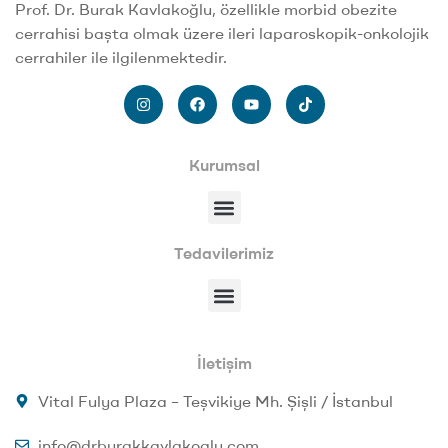
Prof. Dr. Burak Kavlakoğlu, özellikle morbid obezite
cerrahisi başta olmak üzere ileri laparoskopik-onkolojik
cerrahiler ile ilgilenmektedir.
Kurumsal
Tedavilerimiz
İletişim
Vital Fulya Plaza – Teşvikiye Mh. Şişli / İstanbul
info@drburakkavlakoglu.com