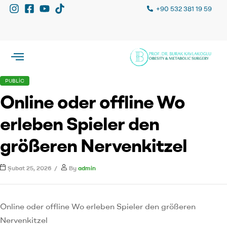
+90 532 381 19 59
PUBLIC
Online oder offline Wo
erleben Spieler den
größeren Nervenkitzel
Şubat 25, 2026
By
admin
Online oder offline Wo erleben Spieler den größeren
Nervenkitzel