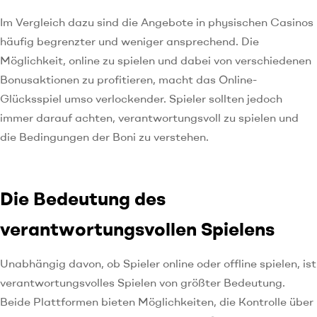
Im Vergleich dazu sind die Angebote in physischen Casinos
häufig begrenzter und weniger ansprechend. Die
Möglichkeit, online zu spielen und dabei von verschiedenen
Bonusaktionen zu profitieren, macht das Online-
Glücksspiel umso verlockender. Spieler sollten jedoch
immer darauf achten, verantwortungsvoll zu spielen und
die Bedingungen der Boni zu verstehen.
Die Bedeutung des
verantwortungsvollen Spielens
Unabhängig davon, ob Spieler online oder offline spielen, ist
verantwortungsvolles Spielen von größter Bedeutung.
Beide Plattformen bieten Möglichkeiten, die Kontrolle über