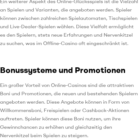
Ein weiterer Aspekt des Online-Glücksspiels ist die Vielzahl
an Spielen und Varianten, die angeboten werden. Spieler
können zwischen zahlreichen Spielautomaten, Tischspielen
und Live-Dealer-Spielen wählen. Diese Vielfalt ermöglicht
es den Spielern, stets neue Erfahrungen und Nervenkitzel
zu suchen, was im Offline-Casino oft eingeschränkt ist.
Bonussysteme und Promotionen
Ein großer Vorteil von Online-Casinos sind die attraktiven
Boni und Promotionen, die neuen und bestehenden Spielern
angeboten werden. Diese Angebote können in Form von
Willkommensboni, Freispielen oder Cashback-Aktionen
auftreten. Spieler können diese Boni nutzen, um ihre
Gewinnchancen zu erhöhen und gleichzeitig den
Nervenkitzel beim Spielen zu steigern.