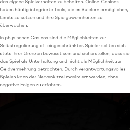
das eigene Spielverhalten zu behalten. Online-Casinos
haben häufig integrierte Tools, die es Spielern ermöglichen,
Limits zu setzen und ihre Spielgewohnheiten zu
überwachen.
In physischen Casinos sind die Möglichkeiten zur
Selbstregulierung oft eingeschränkter. Spieler sollten sich
stets ihrer Grenzen bewusst sein und sicherstellen, dass sie
das Spiel als Unterhaltung und nicht als Möglichkeit zur
Geldvermehrung betrachten. Durch verantwortungsvolles
Spielen kann der Nervenkitzel maximiert werden, ohne
negative Folgen zu erfahren.