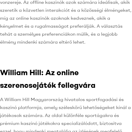
vonzereje. Az offline kaszinók azok számára ideálisak, akik
szeretik a közvetlen interakciót és a közösségi élményeket,
míg az online kaszinók azoknak kedveznek, akik a
kényelmet és a rugalmasságot preferálják. A választás
tehát a személyes preferenciákon múlik, és a legjobb
élmény mindenki számára eltérő lehet.
William Hill: Az online
szerencsejáték fellegvára
A William Hill Magyarország hivatalos sportfogadási és
kaszinó platformja, amely széleskörű lehetőségeket kínál a
játékosok számára. Az oldal különféle sportágakra és
prémium kaszinó játékokra specializálódott, biztosítva
ezzel, hogy mindenki megtalálja az ízlésének megfelelő