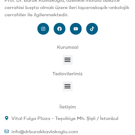
cerrahisi başta olmak üzere ileri laparoskopik-onkolojik
cerrahiler ile ilgilenmektedir.
Kurumsal
Tedavilerimiz
İletişim
Vital Fulya Plaza – Teşvikiye Mh. Şişli / İstanbul
info@drburakkavlakoglu.com