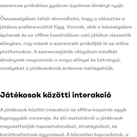
szerencse próbálása gyakran izgalmas élményt nyújt.
Összességében tehát elmondható, hogy a választás a
játékos preferenciáitól függ. Vannak, akik a készségeikre
építenek és az offline kaszinókban való játékot részesítik
előnyben, míg mások a szerencsét próbálják ki az online
platformokon. A szerencsejáték világában mindkét
élménynek megvannak a maga előnyei és hátrányai,
amelyeket a játékosoknak érdemes mérlegelniük.
Játékosok közötti interakció
A játékosok közötti interakció az offline kaszinók egyik
legnagyobb vonzereje. Az élő asztaloknál a játékosok
megoszthatják tapasztalataikat, stratégiáikat, és
barátkozhatnak egymással. A közvetlen kapcsolatok, a