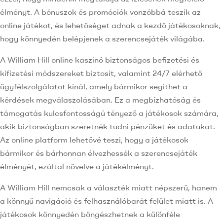
élményt. A bónuszok és promóciók vonzóbbá teszik az
online játékot, és lehetőséget adnak a kezdő játékosoknak,
hogy könnyedén belépjenek a szerencsejáték világába.
A William Hill online kaszinó biztonságos befizetési és
kifizetési módszereket biztosít, valamint 24/7 elérhető
ügyfélszolgálatot kínál, amely bármikor segíthet a
kérdések megválaszolásában. Ez a megbízhatóság és
támogatás kulcsfontosságú tényező a játékosok számára,
akik biztonságban szeretnék tudni pénzüket és adatukat.
Az online platform lehetővé teszi, hogy a játékosok
bármikor és bárhonnan élvezhessék a szerencsejáték
élményét, ezáltal növelve a játékélményt.
A William Hill nemcsak a választék miatt népszerű, hanem
a könnyű navigáció és felhasználóbarát felület miatt is. A
játékosok könnyedén böngészhetnek a különféle