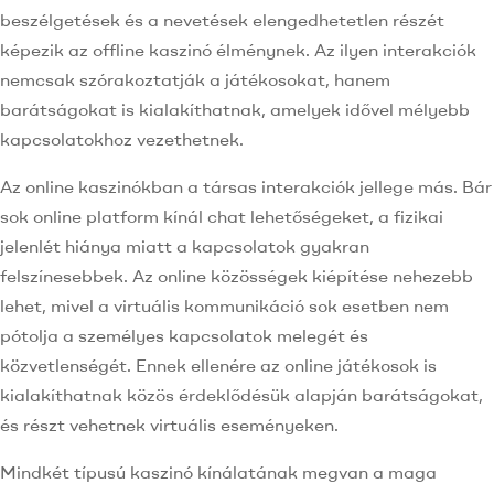
beszélgetések és a nevetések elengedhetetlen részét
képezik az offline kaszinó élménynek. Az ilyen interakciók
nemcsak szórakoztatják a játékosokat, hanem
barátságokat is kialakíthatnak, amelyek idővel mélyebb
kapcsolatokhoz vezethetnek.
Az online kaszinókban a társas interakciók jellege más. Bár
sok online platform kínál chat lehetőségeket, a fizikai
jelenlét hiánya miatt a kapcsolatok gyakran
felszínesebbek. Az online közösségek kiépítése nehezebb
lehet, mivel a virtuális kommunikáció sok esetben nem
pótolja a személyes kapcsolatok melegét és
közvetlenségét. Ennek ellenére az online játékosok is
kialakíthatnak közös érdeklődésük alapján barátságokat,
és részt vehetnek virtuális eseményeken.
Mindkét típusú kaszinó kínálatának megvan a maga