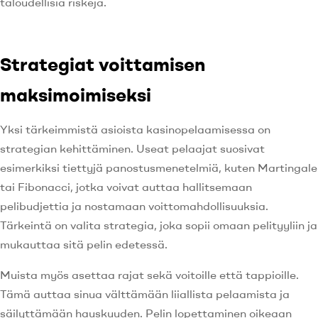
taloudellisia riskejä.
Strategiat voittamisen
maksimoimiseksi
Yksi tärkeimmistä asioista kasinopelaamisessa on
strategian kehittäminen. Useat pelaajat suosivat
esimerkiksi tiettyjä panostusmenetelmiä, kuten Martingale
tai Fibonacci, jotka voivat auttaa hallitsemaan
pelibudjettia ja nostamaan voittomahdollisuuksia.
Tärkeintä on valita strategia, joka sopii omaan pelityyliin ja
mukauttaa sitä pelin edetessä.
Muista myös asettaa rajat sekä voitoille että tappioille.
Tämä auttaa sinua välttämään liiallista pelaamista ja
säilyttämään hauskuuden. Pelin lopettaminen oikeaan