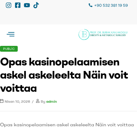
+90 532 381 19 59
PUBLIC
Opas kasinopelaamisen
askel askeleelta Näin voit
voittaa
Nisan 10, 2026
By
admin
Opas kasinopelaamisen askel askeleelta Näin voit voittaa