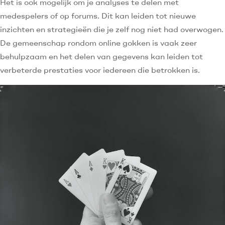
Het is ook mogelijk om je analyses te delen met
medespelers of op forums. Dit kan leiden tot nieuwe
inzichten en strategieën die je zelf nog niet had overwogen.
De gemeenschap rondom online gokken is vaak zeer
behulpzaam en het delen van gegevens kan leiden tot
verbeterde prestaties voor iedereen die betrokken is.