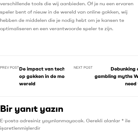
verschillende tools die wij aanbieden. Of je nu een ervaren
speler bent of nieuw in de wereld van online gokken, wij
hebben de middelen die je nodig hebt om je kansen te
optimaliseren en een verantwoorde speler te zijn.
PREV POST
NEXT POST
De impact van technologie
Debunking
op gokken in de moderne
gambling myths 
wereld
need
Bir yanıt yazın
E-posta adresiniz yayınlanmayacak.
Gerekli alanlar
*
ile
işaretlenmişlerdir