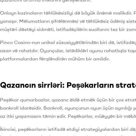
Onlayn kazinoların təhlükəsizliyi də böyük önəmə malikdir. 
yanaşır. Məlumatların şifrələnməsi və təhlükəsiz ödəniş sist
müştəri dəstəyi xidməti, istifadəçilərin suallarını tez bir z
Pinco Casino-nun unikal xüsusiyyətlərindən biri də, istifadəç
asan və rahatdır. Oyunçular, istədikləri oyunu rahatlıqla ta
platformalardan fərqləndirən mühüm bir amildir.
Qazancın sirrləri: Peşəkarların strat
Peşəkar qumarbazlar, qazanc əldə etmək üçün bir çox strateg
bankroll idarəsidir. Bankroll, oyunçunun oyun üçün ayırdı
az itki yaşamasını təmin edir. Peşəkarlar, müəyyən bir məbl
İkincisi, peşəkarların istifadə etdiyi strategiyalardan biri 