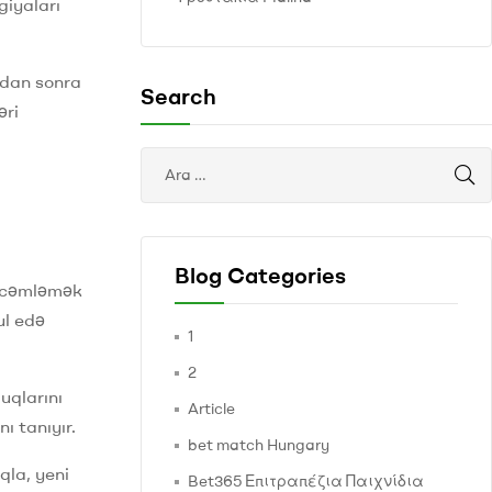
giyaları
ndan sonra
Search
əri
Blog Categories
i cəmləmək
ul edə
1
2
uqlarını
Article
ı tanıyır.
bet match Hungary
qla, yeni
Bet365 Επιτραπέζια Παιχνίδια