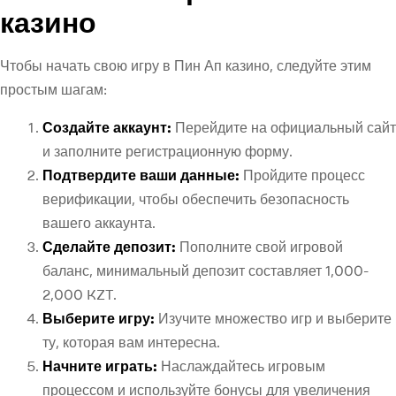
казино
Чтобы начать свою игру в Пин Ап казино, следуйте этим
простым шагам:
Создайте аккаунт:
Перейдите на официальный сайт
и заполните регистрационную форму.
Подтвердите ваши данные:
Пройдите процесс
верификации, чтобы обеспечить безопасность
вашего аккаунта.
Сделайте депозит:
Пополните свой игровой
баланс, минимальный депозит составляет 1,000-
2,000 KZT.
Выберите игру:
Изучите множество игр и выберите
ту, которая вам интересна.
Начните играть:
Наслаждайтесь игровым
процессом и используйте бонусы для увеличения