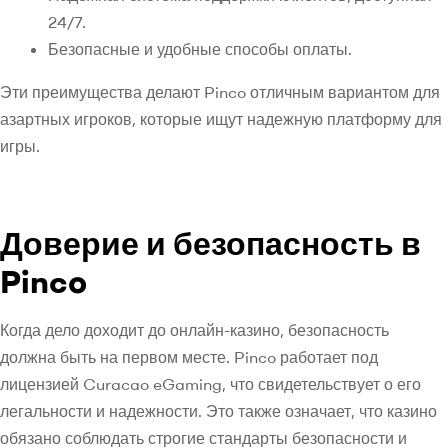
24/7.
Безопасные и удобные способы оплаты.
Эти преимущества делают Pinco отличным вариантом для
азартных игроков, которые ищут надежную платформу для
игры.
Доверие и безопасность в
Pinco
Когда дело доходит до онлайн-казино, безопасность
должна быть на первом месте. Pinco работает под
лицензией Curacao eGaming, что свидетельствует о его
легальности и надежности. Это также означает, что казино
обязано соблюдать строгие стандарты безопасности и