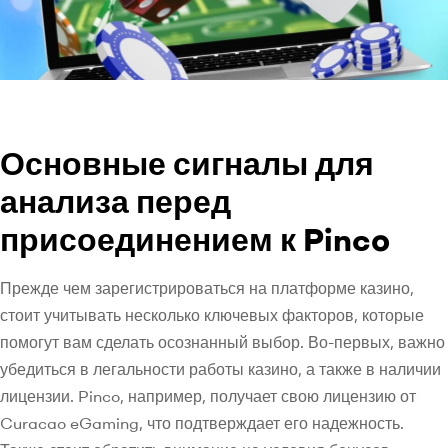
Основные сигналы для
анализа перед
присоединением к Pinco
Прежде чем зарегистрироваться на платформе казино,
стоит учитывать несколько ключевых факторов, которые
помогут вам сделать осознанный выбор. Во-первых, важно
убедиться в легальности работы казино, а также в наличии
лицензии. Pinco, например, получает свою лицензию от
Curacao eGaming, что подтверждает его надежность.