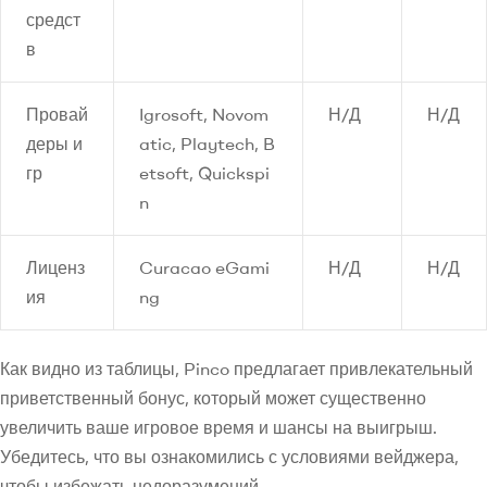
средст
в
Провай
Igrosoft, Novom
Н/Д
Н/Д
деры и
atic, Playtech, B
гр
etsoft, Quickspi
n
Лиценз
Curacao eGami
Н/Д
Н/Д
ия
ng
Как видно из таблицы, Pinco предлагает привлекательный
приветственный бонус, который может существенно
увеличить ваше игровое время и шансы на выигрыш.
Убедитесь, что вы ознакомились с условиями вейджера,
чтобы избежать недоразумений.