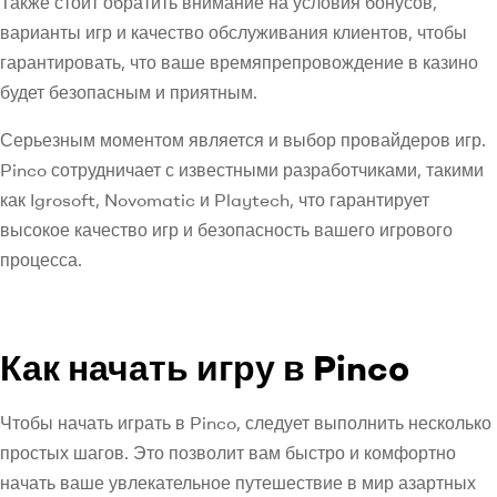
Также стоит обратить внимание на условия бонусов,
варианты игр и качество обслуживания клиентов, чтобы
гарантировать, что ваше времяпрепровождение в казино
будет безопасным и приятным.
Серьезным моментом является и выбор провайдеров игр.
Pinco сотрудничает с известными разработчиками, такими
как Igrosoft, Novomatic и Playtech, что гарантирует
высокое качество игр и безопасность вашего игрового
процесса.
Как начать игру в Pinco
Чтобы начать играть в Pinco, следует выполнить несколько
простых шагов. Это позволит вам быстро и комфортно
начать ваше увлекательное путешествие в мир азартных