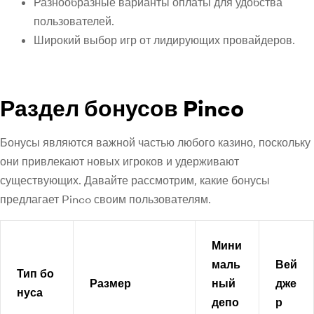
Разнообразные варианты оплаты для удобства
пользователей.
Широкий выбор игр от лидирующих провайдеров.
Раздел бонусов Pinco
Бонусы являются важной частью любого казино, поскольку
они привлекают новых игроков и удерживают
существующих. Давайте рассмотрим, какие бонусы
предлагает Pinco своим пользователям.
Мини
маль
Вей
Тип бо
Размер
ный
дже
нуса
депо
р