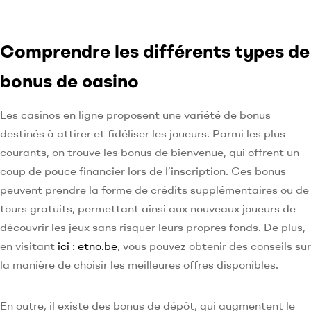
Comprendre les différents types de
bonus de casino
Les casinos en ligne proposent une variété de bonus
destinés à attirer et fidéliser les joueurs. Parmi les plus
courants, on trouve les bonus de bienvenue, qui offrent un
coup de pouce financier lors de l’inscription. Ces bonus
peuvent prendre la forme de crédits supplémentaires ou de
tours gratuits, permettant ainsi aux nouveaux joueurs de
découvrir les jeux sans risquer leurs propres fonds. De plus,
en visitant
ici : etno.be
, vous pouvez obtenir des conseils sur
la manière de choisir les meilleures offres disponibles.
En outre, il existe des bonus de dépôt, qui augmentent le