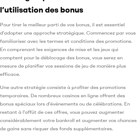
l’utilisation des bonus
Pour tirer le meilleur parti de vos bonus, il est essentiel
d’adopter une approche stratégique. Commencez par vous
familiariser avec les termes et conditions des promotions.
En comprenant les exigences de mise et les jeux qui
comptent pour le déblocage des bonus, vous serez en
mesure de planifier vos sessions de jeu de manière plus
efficace.
Une autre stratégie consiste à profiter des promotions
temporaires. De nombreux casinos en ligne offrent des
bonus spéciaux lors d’événements ou de célébrations. En
restant à l’affût de ces offres, vous pouvez augmenter
considérablement votre bankroll et augmenter vos chances
de gains sans risquer des fonds supplémentaires.