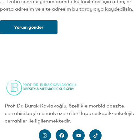
Daha sonraki yorumlarımda kullanılması için adım, e-
posta adresim ve site adresim bu tarayıcıya kaydedilsin.
Prof. Dr. Burak Kavlakoğlu, özellikle morbid obezite
cerrahisi başta olmak üzere ileri laparoskopik-onkolojik
cerrahiler ile ilgilenmektedir.