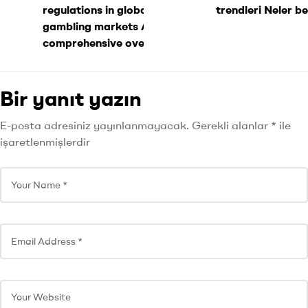
regulations in global
trendleri Neler b
gambling markets A
comprehensive overview
Bir yanıt yazın
E-posta adresiniz yayınlanmayacak.
Gerekli alanlar
*
ile
işaretlenmişlerdir