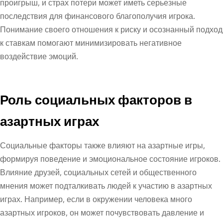
проигрыш, и страх потери может иметь серьезные
последствия для финансового благополучия игрока.
Понимание своего отношения к риску и осознанный подход
к ставкам помогают минимизировать негативное
воздействие эмоций.
Роль социальных факторов в
азартных играх
Социальные факторы также влияют на азартные игры,
формируя поведение и эмоциональное состояние игроков.
Влияние друзей, социальных сетей и общественного
мнения может подталкивать людей к участию в азартных
играх. Например, если в окружении человека много
азартных игроков, он может почувствовать давление и