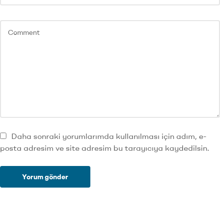
Daha sonraki yorumlarımda kullanılması için adım, e-
posta adresim ve site adresim bu tarayıcıya kaydedilsin.