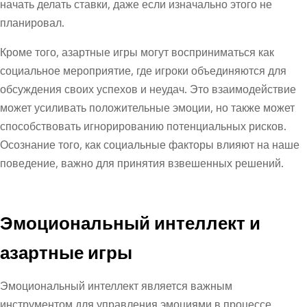
начать делать ставки, даже если изначально этого не
планировал.
Кроме того, азартные игры могут восприниматься как
социальное мероприятие, где игроки объединяются для
обсуждения своих успехов и неудач. Это взаимодействие
может усиливать положительные эмоции, но также может
способствовать игнорированию потенциальных рисков.
Осознание того, как социальные факторы влияют на наше
поведение, важно для принятия взвешенных решений.
Эмоциональный интеллект и
азартные игры
Эмоциональный интеллект является важным
инструментом для управления эмоциями в процессе