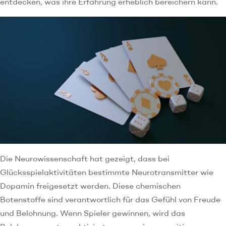
entdecken, was ihre Erfahrung erheblich bereichern kann.
Die Neurowissenschaft hat gezeigt, dass bei
Glücksspielaktivitäten bestimmte Neurotransmitter wie
Dopamin freigesetzt werden. Diese chemischen
Botenstoffe sind verantwortlich für das Gefühl von Freude
und Belohnung. Wenn Spieler gewinnen, wird das