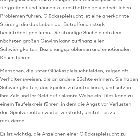
tiefgreifend und können zu ernsthaften gesundheitlichen
Problemen führen. Glücksspielsucht ist eine anerkannte
Störung, die das Leben der Betroffenen stark
beeinträchtigen kann. Die ständige Suche nach dem
nächsten großen Gewinn kann zu finanziellen
Schwierigkeiten, Beziehungsproblemen und emotionalen
Krisen führen.
Menschen, die unter Glücksspielsucht leiden, zeigen oft
Verhaltensweisen, die an andere Süchte erinnern. Sie haben
Schwierigkeiten, das Spielen zu kontrollieren, und setzen
ihre Zeit und ihr Geld auf riskante Weise ein. Dies kann zu
einem Teufelskreis führen, in dem die Angst vor Verlusten
das Spielverhalten weiter verstärkt, anstatt es zu
reduzieren.
Es ist wichtig, die Anzeichen einer Glücksspielsucht zu