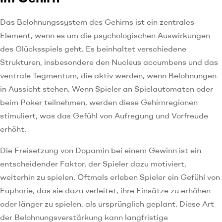
Das Belohnungssystem des Gehirns ist ein zentrales
Element, wenn es um die psychologischen Auswirkungen
des Glücksspiels geht. Es beinhaltet verschiedene
Strukturen, insbesondere den Nucleus accumbens und das
ventrale Tegmentum, die aktiv werden, wenn Belohnungen
in Aussicht stehen. Wenn Spieler an Spielautomaten oder
beim Poker teilnehmen, werden diese Gehirnregionen
stimuliert, was das Gefühl von Aufregung und Vorfreude
erhöht.
Die Freisetzung von Dopamin bei einem Gewinn ist ein
entscheidender Faktor, der Spieler dazu motiviert,
weiterhin zu spielen. Oftmals erleben Spieler ein Gefühl von
Euphorie, das sie dazu verleitet, ihre Einsätze zu erhöhen
oder länger zu spielen, als ursprünglich geplant. Diese Art
der Belohnungsverstärkung kann langfristige