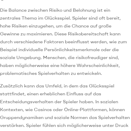
Die Balance zwischen Risiko und Belohnung ist ein
zentrales Thema im Glücksspiel. Spieler sind oft bereit,
hohe Risiken einzugehen, um die Chance auf große
Gewinne zu maximieren. Diese Risikobereitschaft kann
durch verschiedene Faktoren beeinflusst werden, wie zum
Beispiel individuelle Persönlichkeitsmerkmale oder die
soziale Umgebung. Menschen, die risikofreudiger sind,
haben möglicherweise eine höhere Wahrscheinlichkeit,
problematisches Spielverhalten zu entwickeln.
Zusätzlich kann das Umfeld, in dem das Glücksspiel
stattfindet, einen erheblichen Einfluss auf das
Entscheidungsverhalten der Spieler haben. In sozialen
Kontexten, wie Casinos oder Online-Plattformen, können
Gruppendynamiken und soziale Normen das Spielverhalten
verstärken. Spieler fühlen sich möglicherweise unter Druck