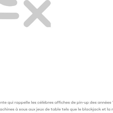
te qui rappelle les célèbres affiches de pin-up des années
chines à sous aux jeux de table tels que le blackjack et la r