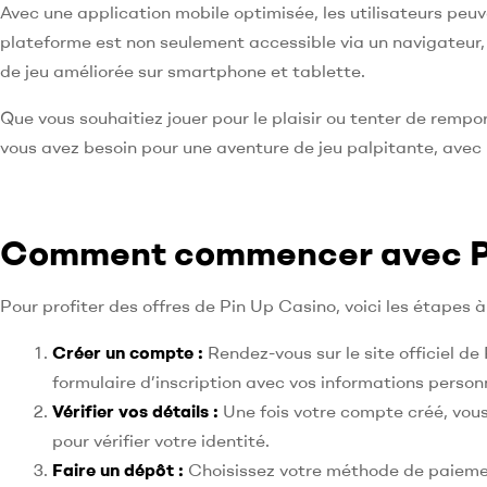
Avec une application mobile optimisée, les utilisateurs peu
plateforme est non seulement accessible via un navigateur
de jeu améliorée sur smartphone et tablette.
Que vous souhaitiez jouer pour le plaisir ou tenter de rempo
vous avez besoin pour une aventure de jeu palpitante, avec la 
Comment commencer avec P
Pour profiter des offres de Pin Up Casino, voici les étapes à
Créer un compte :
Rendez-vous sur le site officiel de
formulaire d’inscription avec vos informations personn
Vérifier vos détails :
Une fois votre compte créé, vous
pour vérifier votre identité.
Faire un dépôt :
Choisissez votre méthode de paiemen