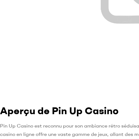
Aperçu de Pin Up Casino
Pin Up Casino est reconnu pour son ambiance rétro séduisan
casino en ligne offre une vaste gamme de jeux, allant des ma