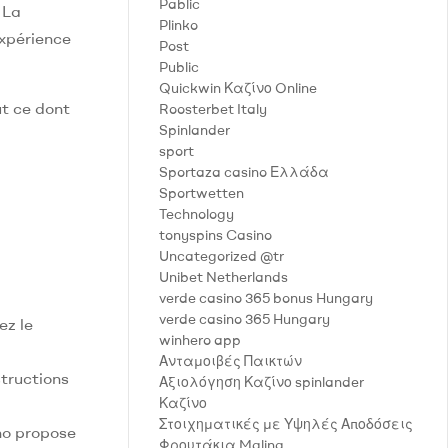
Pablic
 La
Plinko
expérience
Post
Public
Quickwin Καζίνο Online
ut ce dont
Roosterbet Italy
Spinlander
sport
Sportaza casino Ελλάδα
Sportwetten
Technology
tonyspins Casino
Uncategorized @tr
Unibet Netherlands
verde casino 365 bonus Hungary
verde casino 365 Hungary
ez le
winhero app
Ανταμοιβές Παικτών
structions
Αξιολόγηση Καζίνο spinlander
Καζίνο
Στοιχηματικές με Υψηλές Αποδόσεις
no propose
Φρουτάκια Malina