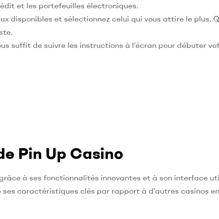
dit et les portefeuilles électroniques.
x disponibles et sélectionnez celui qui vous attire le plus. Q
ste.
ous suffit de suivre les instructions à l’écran pour débuter vo
de Pin Up Casino
râce à ses fonctionnalités innovantes et à son interface uti
 ses caractéristiques clés par rapport à d’autres casinos en