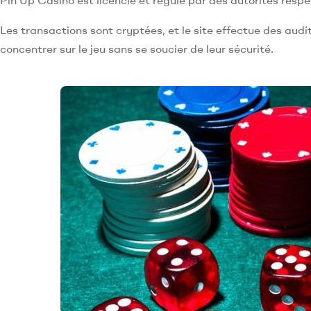
Les transactions sont cryptées, et le site effectue des audit
concentrer sur le jeu sans se soucier de leur sécurité.