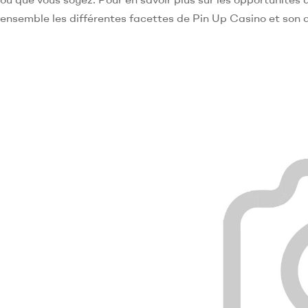
ensemble les différentes facettes de Pin Up Casino et son 