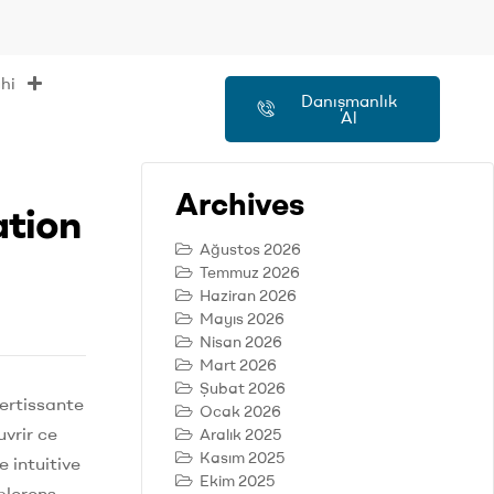
hi
Danışmanlık
Al
Archives
ation
Ağustos 2026
Temmuz 2026
Haziran 2026
Mayıs 2026
Nisan 2026
Mart 2026
Şubat 2026
ertissante
Ocak 2026
vrir ce
Aralık 2025
Kasım 2025
 intuitive
Ekim 2025
plorons