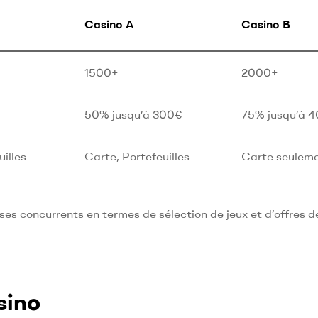
Casino A
Casino B
1500+
2000+
50% jusqu’à 300€
75% jusqu’à 
illes
Carte, Portefeuilles
Carte seulem
s concurrents en termes de sélection de jeux et d’offres d
sino