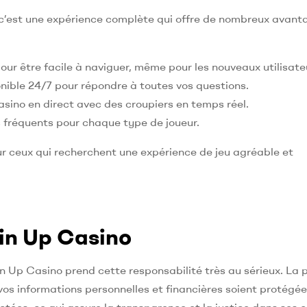
 c’est une expérience complète qui offre de nombreux avant
our être facile à naviguer, même pour les nouveaux utilisate
nible 24/7 pour répondre à toutes vos questions.
asino en direct avec des croupiers en temps réel.
fréquents pour chaque type de joueur.
r ceux qui recherchent une expérience de jeu agréable et
in Up Casino
Pin Up Casino prend cette responsabilité très au sérieux. La
vos informations personnelles et financières soient protégée
ctées, ce qui assure la transparence et la justice dans ses 