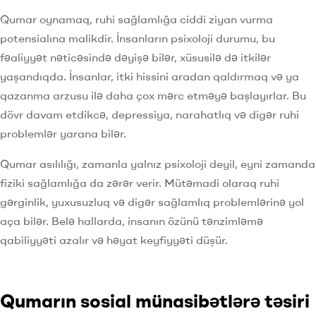
Qumar oynamaq, ruhi sağlamlığa ciddi ziyan vurma
potensialına malikdir. İnsanların psixoloji durumu, bu
fəaliyyət nəticəsində dəyişə bilər, xüsusilə də itkilər
yaşandıqda. İnsanlar, itki hissini aradan qaldırmaq və ya
qazanma arzusu ilə daha çox mərc etməyə başlayırlar. Bu
dövr davam etdikcə, depressiya, narahatlıq və digər ruhi
problemlər yarana bilər.
Qumar asılılığı, zamanla yalnız psixoloji deyil, eyni zamanda
fiziki sağlamlığa da zərər verir. Mütəmadi olaraq ruhi
gərginlik, yuxusuzluq və digər sağlamlıq problemlərinə yol
aça bilər. Belə hallarda, insanın özünü tənzimləmə
qabiliyyəti azalır və həyat keyfiyyəti düşür.
Qumarın sosial münasibətlərə təsiri