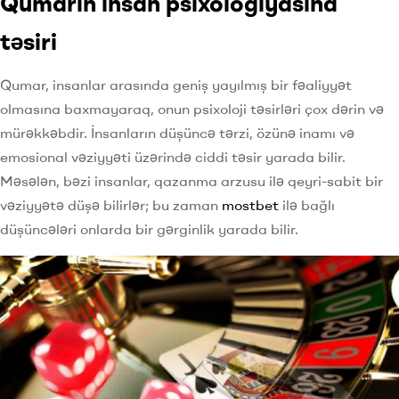
Qumarın insan psixologiyasına
təsiri
Qumar, insanlar arasında geniş yayılmış bir fəaliyyət
olmasına baxmayaraq, onun psixoloji təsirləri çox dərin və
mürəkkəbdir. İnsanların düşüncə tərzi, özünə inamı və
emosional vəziyyəti üzərində ciddi təsir yarada bilir.
Məsələn, bəzi insanlar, qazanma arzusu ilə qeyri-sabit bir
vəziyyətə düşə bilirlər; bu zaman
mostbet
ilə bağlı
düşüncələri onlarda bir gərginlik yarada bilir.