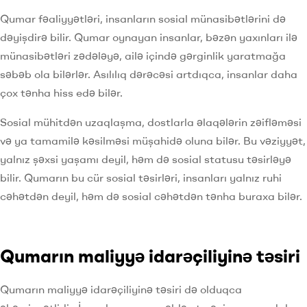
Qumar fəaliyyətləri, insanların sosial münasibətlərini də
dəyişdirə bilir. Qumar oynayan insanlar, bəzən yaxınları ilə
münasibətləri zədələyə, ailə içində gərginlik yaratmağa
səbəb ola bilərlər. Asılılıq dərəcəsi artdıqca, insanlar daha
çox tənha hiss edə bilər.
Sosial mühitdən uzaqlaşma, dostlarla əlaqələrin zəifləməsi
və ya tamamilə kəsilməsi müşahidə oluna bilər. Bu vəziyyət,
yalnız şəxsi yaşamı deyil, həm də sosial statusu təsirləyə
bilir. Qumarın bu cür sosial təsirləri, insanları yalnız ruhi
cəhətdən deyil, həm də sosial cəhətdən tənha buraxa bilər.
Qumarın maliyyə idarəçiliyinə təsiri
Qumarın maliyyə idarəçiliyinə təsiri də olduqca