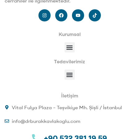
cerrahiler ile ilgilenmektedir.
Kurumsal
Tedavilerimiz
İletişim
Vital Fulya Plaza – Teşvikiye Mh. Şişli / İstanbul
info@drburakkavlakoglu.com
+90 532 381 19 59