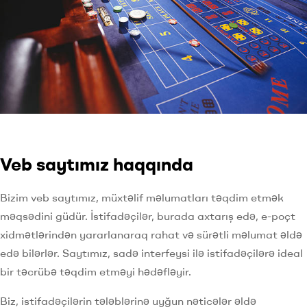
Veb saytımız haqqında
Bizim veb saytımız, müxtəlif məlumatları təqdim etmək
məqsədini güdür. İstifadəçilər, burada axtarış edə, e-poçt
xidmətlərindən yararlanaraq rahat və sürətli məlumat əldə
edə bilərlər. Saytımız, sadə interfeysi ilə istifadəçilərə ideal
bir təcrübə təqdim etməyi hədəfləyir.
Biz, istifadəçilərin tələblərinə uyğun nəticələr əldə