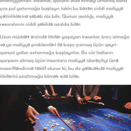
əhəmiyyətlidir. İnsanlar, qazanc əldə etməyi umaraq daha
çox pul yatırmağa başlayır, lakin bu bəzən ciddi maliyyə
çətinliklərinə səbəb ola bilir. Qumar asılılığı, maliyyə
resurslarını ciddi şəkildə azalda bilər.
Uzun müddət ərzində itkilər yaşayan insanlar, borc almağa
və ya maliyyə problemləri ilə başa çıxmaq üçün qeyri-
qanuni yollar axtarmağa başlayırlar. Bu cür halların
qarşısını almaq üçün insanlara maliyyə idarəçiliyi üzrə
maarifləndirmə təklif olunur ki, bu da gələcəkdə maliyyə
itkilərini azaltmağa kömək edə bilər.