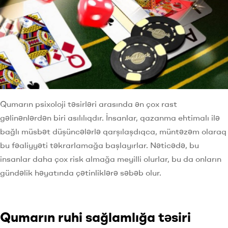
Qumarın psixoloji təsirləri arasında ən çox rast
gəlinənlərdən biri asılılıqdır. İnsanlar, qazanma ehtimalı ilə
bağlı müsbət düşüncələrlə qarşılaşdıqca, müntəzəm olaraq
bu fəaliyyəti təkrarlamağa başlayırlar. Nəticədə, bu
insanlar daha çox risk almağa meyilli olurlar, bu da onların
gündəlik həyatında çətinliklərə səbəb olur.
Qumarın ruhi sağlamlığa təsiri