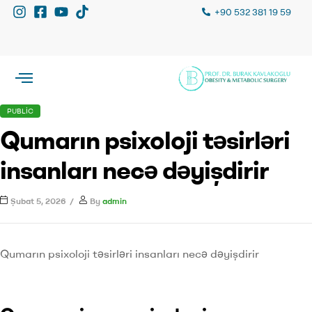
+90 532 381 19 59
PUBLIC
Qumarın psixoloji təsirləri
insanları necə dəyişdirir
Şubat 5, 2026
By
admin
Qumarın psixoloji təsirləri insanları necə dəyişdirir