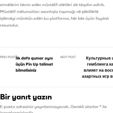
etmələrini təmin edən müxtəlif alətləri də təqdim edirik.
Müxtəlif məlumatları asanlıqla tapmağı və şəkillərlə
işləməyi mümkün edən bu platforma, hər kəs üçün faydalı
resursdur.
PREV POST
NEXT POST
İlk dəfə qumar oynayanlar
Культурные 
üçün Pin Up təlimatı Nələri
гемблинга ка
bilməlisiniz
влияет на вос
азартных игр 
Bir yanıt yazın
E-posta adresiniz yayınlanmayacak.
Gerekli alanlar
*
ile
işaretlenmişlerdir