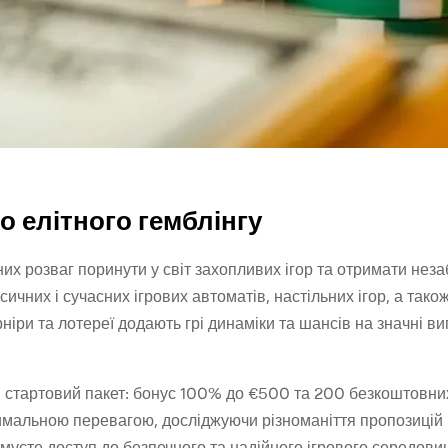
о елітного гемблінгу
х розваг поринути у світ захопливих ігор та отримати неза
чних і сучасних ігрових автоматів, настільних ігор, а тако
ніри та лотереї додають грі динаміки та шансів на значні ви
 стартовий пакет: бонус 100% до €500 та 200 безкоштовни
имальною перевагою, досліджуючи різноманіття пропозицій 
уєте доступ до безпечного та надійного ігрового середови