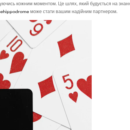
уючись кожним моментом. Це шлях, який будується на знан
hehippodrome
може стати вашим надійним партнером.