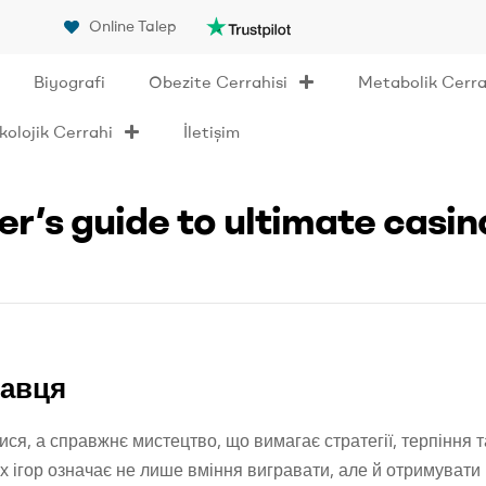
Online Talep
Biyografi
Obezite Cerrahisi
Metabolik Cerra
olojik Cerrahi
İletişim
er’s guide to ultimate casin
равця
ися, а справжнє мистецтво, що вимагає стратегії, терпіння т
них ігор означає не лише вміння вигравати, але й отримуват