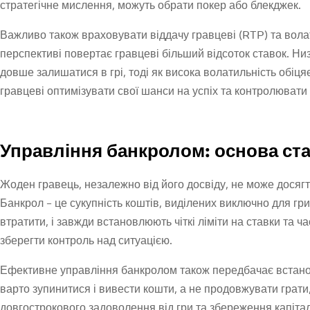
стратегічне мислення, можуть обрати покер або блекджек.
Важливо також враховувати віддачу гравцеві (RTP) та волат
перспективі повертає гравцеві більший відсоток ставок. Ни
довше залишатися в грі, тоді як висока волатильність обіцяє
гравцеві оптимізувати свої шанси на успіх та контролювати
Управління банкролом: основа ста
Жоден гравець, незалежно від його досвіду, не може досягт
Банкрол – це сукупність коштів, виділених виключно для гри.
втратити, і завжди встановлюють чіткі ліміти на ставки та ч
зберегти контроль над ситуацією.
Ефективне управління банкролом також передбачає встанов
варто зупинитися і вивести кошти, а не продовжувати грати
довгострокового задоволення від гри та збереження капіта