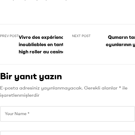
PREV POST
NEXT POST
Vivre des expériences
Qumarın tar
inoubliables en tant que
oyunlarının
high roller au casino
Bir yanıt yazın
E-posta adresiniz yayınlanmayacak.
Gerekli alanlar
*
ile
işaretlenmişlerdir