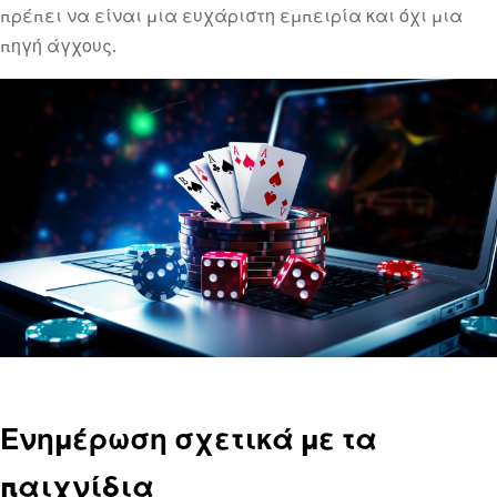
πρέπει να είναι μια ευχάριστη εμπειρία και όχι μια
πηγή άγχους.
Ενημέρωση σχετικά με τα
παιχνίδια