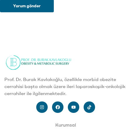
Prof. Dr. Burak Kavlakoğlu, özellikle morbid obezite
cerrahisi başta olmak üzere ileri laparoskopik-onkolojik
cerrahiler ile ilgilenmektedir.
Kurumsal