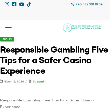
+90 532 381 19 59
PUBLIC
Responsible Gambling Five
Tips for a Safer Casino
Experience
Nisan 12, 2026
By
admin
Responsible Gambling Five Tips for a Safer Casino
Experience