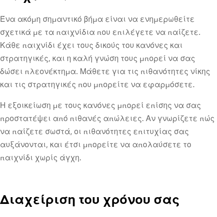
Ένα ακόμη σημαντικό βήμα είναι να ενημερωθείτε
σχετικά με τα παιχνίδια που επιλέγετε να παίζετε.
Κάθε παιχνίδι έχει τους δικούς του κανόνες και
στρατηγικές, και η καλή γνώση τους μπορεί να σας
δώσει πλεονέκτημα. Μάθετε για τις πιθανότητες νίκης
και τις στρατηγικές που μπορείτε να εφαρμόσετε.
Η εξοικείωση με τους κανόνες μπορεί επίσης να σας
προστατέψει από πιθανές απώλειες. Αν γνωρίζετε πώς
να παίζετε σωστά, οι πιθανότητες επιτυχίας σας
αυξάνονται, και έτσι μπορείτε να απολαύσετε το
παιχνίδι χωρίς άγχη.
Διαχείριση του χρόνου σας