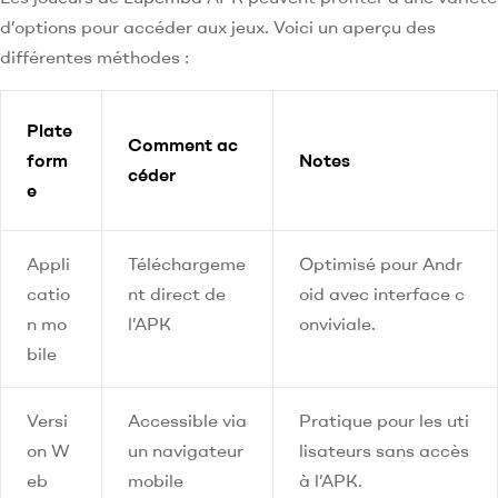
d’options pour accéder aux jeux. Voici un aperçu des
différentes méthodes :
Plate
Comment ac
form
Notes
céder
e
Appli
Téléchargeme
Optimisé pour Andr
catio
nt direct de
oid avec interface c
n mo
l’APK
onviviale.
bile
Versi
Accessible via
Pratique pour les uti
on W
un navigateur
lisateurs sans accès
eb
mobile
à l’APK.