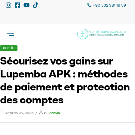
+90 532 381 19 59
PUBLIC
Sécurisez vos gains sur
Lupemba APK : méthodes
de paiement et protection
des comptes
Haziran 25, 2026
By
admin