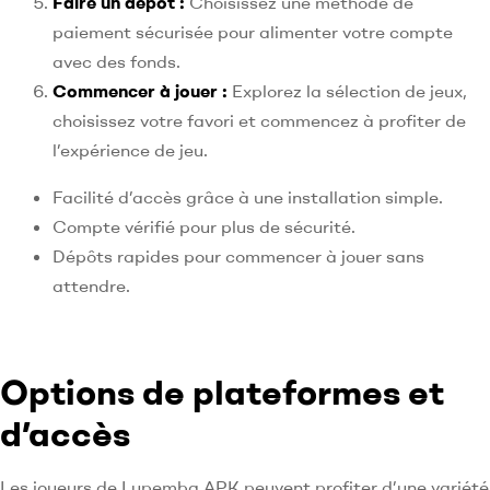
Faire un dépôt :
Choisissez une méthode de
paiement sécurisée pour alimenter votre compte
avec des fonds.
Commencer à jouer :
Explorez la sélection de jeux,
choisissez votre favori et commencez à profiter de
l’expérience de jeu.
Facilité d’accès grâce à une installation simple.
Compte vérifié pour plus de sécurité.
Dépôts rapides pour commencer à jouer sans
attendre.
Options de plateformes et
d’accès
Les joueurs de Lupemba APK peuvent profiter d’une variété