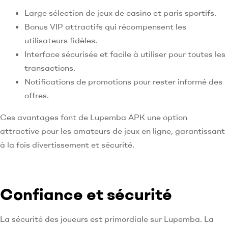
Large sélection de jeux de casino et paris sportifs.
Bonus VIP attractifs qui récompensent les
utilisateurs fidèles.
Interface sécurisée et facile à utiliser pour toutes les
transactions.
Notifications de promotions pour rester informé des
offres.
Ces avantages font de Lupemba APK une option
attractive pour les amateurs de jeux en ligne, garantissant
à la fois divertissement et sécurité.
Confiance et sécurité
La sécurité des joueurs est primordiale sur Lupemba. La