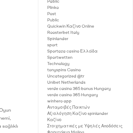
Pablic
Plinko
Post
Public
Quickwin Καζίνο Online
Roosterbet Italy
Spinlander
sport
Sportaza casino Ελλάδα
Sportwetten
Technology
tonyspins Casino
Uncategorized @tr
Unibet Netherlands
verde casino 365 bonus Hungary
verde casino 365 Hungary
winhero app
Ανταμοιβές Παικτών
 Oyun
Αξιολόγηση Καζίνο spinlander
önemi,
Καζίνο
 sağlıklı
Στοιχηματικές με Υψηλές Αποδόσεις
Φρουτάκια Malina