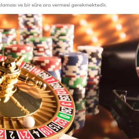
aklaması ve bir süre ara vermesi gerekmektedir.