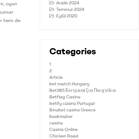
Aralık 2024
ım, oyun
Temmuz 2024
 kumar
Eylül 2020
ur hem de
Categories
1
2
Article
bet match Hungary
Bet365 Επιτραπέζια Παιχνίδια
Betflag Casino
betify casino Portugal
Binobet casino Greece
bookmaker
casino
Casinò Online
Chicken Road