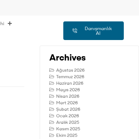
hi
Danışmanlık
Al
Archives
Ağustos 2026
Temmuz 2026
Haziran 2026
Mayıs 2026
Nisan 2026
Mart 2026
Şubat 2026
Ocak 2026
Aralık 2025
Kasım 2025
Ekim 2025