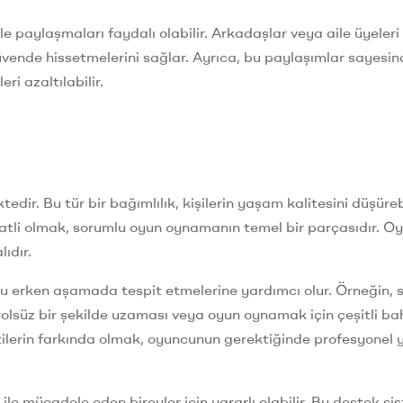
e paylaşmaları faydalı olabilir. Arkadaşlar veya aile üyeleri 
üvende hissetmelerini sağlar. Ayrıca, bu paylaşımlar sayesi
ri azaltılabilir.
tedir. Bu tür bir bağımlılık, kişilerin yaşam kalitesini düşüreb
katli olmak, sorumlu oyun oynamanın temel bir parçasıdır. Oy
ıdır.
unu erken aşamada tespit etmelerine yardımcı olur. Örneğin, s
olsüz bir şekilde uzaması veya oyun oynamak için çeşitli ba
lirtilerin farkında olmak, oyuncunun gerektiğinde profesyonel
 ile mücadele eden bireyler için yararlı olabilir. Bu destek sis