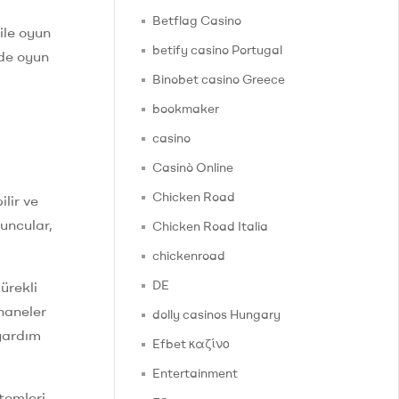
Betflag Casino
ile oyun
betify casino Portugal
nde oyun
Binobet casino Greece
bookmaker
casino
Casinò Online
Chicken Road
ilir ve
uncular,
Chicken Road Italia
chickenroad
DE
ürekli
haneler
dolly casinos Hungary
 yardım
Efbet καζίνο
Entertainment
temleri,