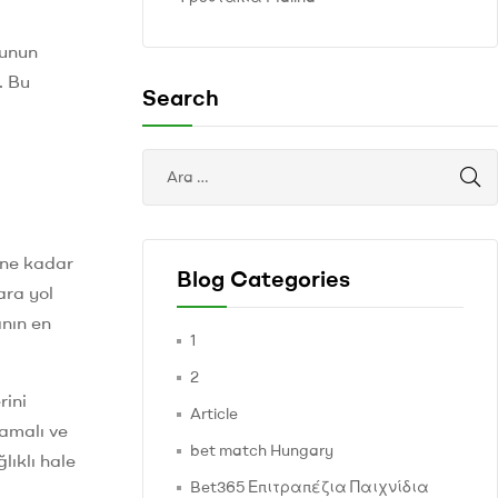
cunun
. Bu
Search
 ne kadar
Blog Categories
ara yol
anın en
1
2
rini
Article
lamalı ve
bet match Hungary
ıklı hale
Bet365 Επιτραπέζια Παιχνίδια