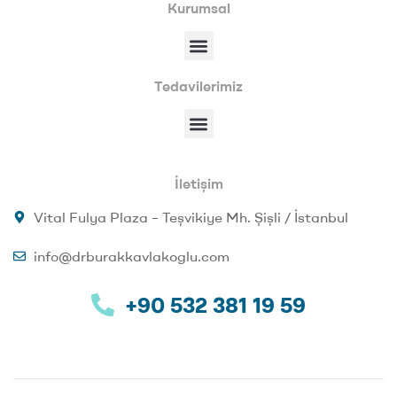
Kurumsal
Tedavilerimiz
İletişim
Vital Fulya Plaza – Teşvikiye Mh. Şişli / İstanbul
info@drburakkavlakoglu.com
+90 532 381 19 59