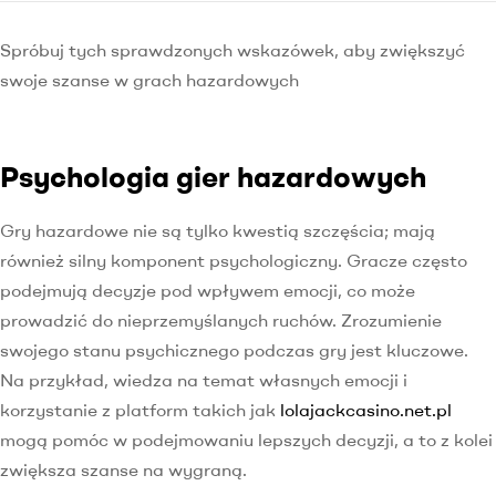
Spróbuj tych sprawdzonych wskazówek, aby zwiększyć
swoje szanse w grach hazardowych
Psychologia gier hazardowych
Gry hazardowe nie są tylko kwestią szczęścia; mają
również silny komponent psychologiczny. Gracze często
podejmują decyzje pod wpływem emocji, co może
prowadzić do nieprzemyślanych ruchów. Zrozumienie
swojego stanu psychicznego podczas gry jest kluczowe.
Na przykład, wiedza na temat własnych emocji i
korzystanie z platform takich jak
lolajackcasino.net.pl
mogą pomóc w podejmowaniu lepszych decyzji, a to z kolei
zwiększa szanse na wygraną.