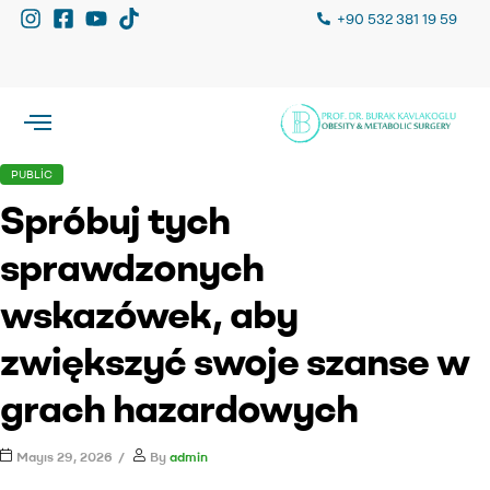
+90 532 381 19 59
PUBLIC
Spróbuj tych
sprawdzonych
wskazówek, aby
zwiększyć swoje szanse w
grach hazardowych
Mayıs 29, 2026
By
admin