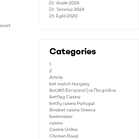
Aralık 2024
Temmuz 2024
Eylül 2020
oavat
Categories
1
2
Article
bet match Hungary
Bet365 Επιτραπέζια Παιχνίδια
Betflag Casino
betify casino Portugal
Binobet casino Greece
bookmaker
casino
Casinò Online
Chicken Road