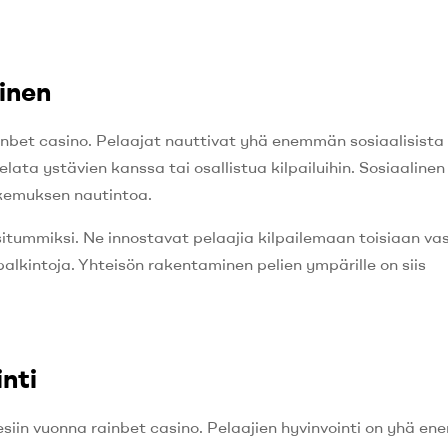
minen
ainbet casino. Pelaajat nauttivat yhä enemmän sosiaalisista
ata ystävien kanssa tai osallistua kilpailuihin. Sosiaalinen
okemuksen nautintoa.
ositummiksi. Ne innostavat pelaajia kilpailemaan toisiaan va
palkintoja. Yhteisön rakentaminen pelien ympärille on siis
nti
siin vuonna rainbet casino. Pelaajien hyvinvointi on yhä e