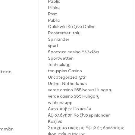
Pablic
Plinko
Post
Public
Quickwin Καζίνο Online
Roosterbet Italy
Spinlander
sport
Sportaza casino Ελλάδα
Sportwetten
Technology
tonyspins Casino
staan,
Uncategorized @tr
Unibet Netherlands
verde casino 365 bonus Hungary
verde casino 365 Hungary
winhero app
Ανταμοιβές Παικτών
Αξιολόγηση Καζίνο spinlander
Καζίνο
Στοιχηματικές με Υψηλές Αποδόσεις
nemmän
Φρουτάκια Malina