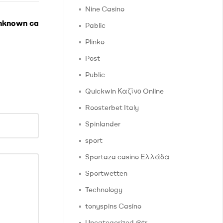
Nine Casino
Unknown casinospel
Pablic
idag
Plinko
Post
Public
Quickwin Καζίνο Online
Roosterbet Italy
Spinlander
sport
Sportaza casino Ελλάδα
Sportwetten
Technology
tonyspins Casino
Uncategorized @tr