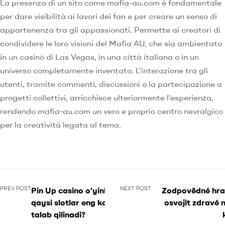
La presenza di un sito come mafia-au.com è fondamentale
per dare visibilità ai lavori dei fan e per creare un senso di
appartenenza tra gli appassionati. Permette ai creatori di
condividere le loro visioni del Mafia AU, che sia ambientato
in un casinò di Las Vegas, in una città italiana o in un
universo completamente inventato. L’interazione tra gli
utenti, tramite commenti, discussioni o la partecipazione a
progetti collettivi, arricchisce ulteriormente l’esperienza,
rendendo mafia-au.com un vero e proprio centro nevralgico
per la creatività legata al tema.
PREV POST
NEXT POST
Pin Up casino o’yinlari:
Zodpovědné hran
qaysi slotlar eng ko’p
osvojit zdravé 
talab qilinadi?