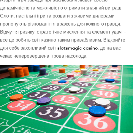
динамічністю та можливістю отримати значний виграш.
Слоти, настільні ігри та розваги з живими дилерами
пропонують різноманіття вражень для кожного гравця.
Відчуття ризику, стратегічне мислення та елемент удачі –
все це робить світ казино таким привабливим. Відкрийте
для себе захопливий світ
slotsmagic casino
, де на вас
чекає неперевершена ігрова насолода.