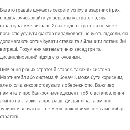
Багато гравців шукають секрети успіху в азартних іграх,
сподіваючись знайти універсальну стратегію, яка
гарантуватиме виграш. Хоча жодна стратегія не може
повністю усунути фактор випадковості, існують підходи, які
допомагають оптимізувати ставки та збільшити потенційні
виграші. Розуміння математичних засад гри та
дисциплінований підхід є ключовими.
Вивчення різних стратегій ставок, таких як система
Мартингейл або система Фібоначчі, може бути корисним,
але їх слід використовувати з обережністю. Важливо
пам’ятати про банкрол-менеджмент, тобто встановлення
лімітів на ставки та програші. Дисципліна та вміння
зупинитися вчасно є не менш важливими, ніж саме вибір
стратегії.