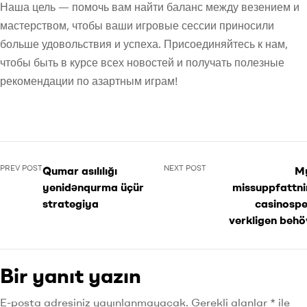
Наша цель — помочь вам найти баланс между везением и
мастерством, чтобы ваши игровые сессии приносили
больше удовольствия и успеха. Присоединяйтесь к нам,
чтобы быть в курсе всех новостей и получать полезные
рекомендации по азартным играм!
PREV POST
NEXT POST
Qumar asılılığı
My
yenidənqurma üçün əsas
missuppfattn
strategiya
casinospe
verkligen behö
Bir yanıt yazın
E-posta adresiniz yayınlanmayacak.
Gerekli alanlar
*
ile