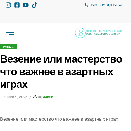
+90 532 381 19 59
PUBLIC
Везение или мастерство
что важнее в азартных
играх
Şubat 5, 2026
By
admin
Везение или мастерство что важнее в азартных играх