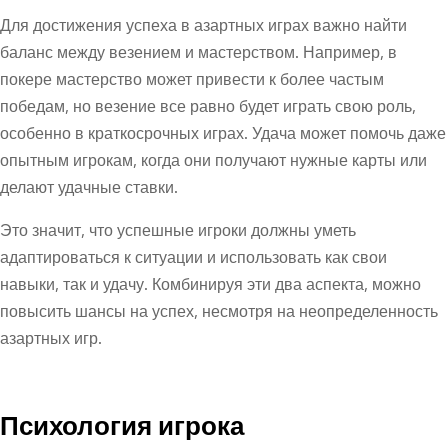
Для достижения успеха в азартных играх важно найти
баланс между везением и мастерством. Например, в
покере мастерство может привести к более частым
победам, но везение все равно будет играть свою роль,
особенно в краткосрочных играх. Удача может помочь даже
опытным игрокам, когда они получают нужные карты или
делают удачные ставки.
Это значит, что успешные игроки должны уметь
адаптироваться к ситуации и использовать как свои
навыки, так и удачу. Комбинируя эти два аспекта, можно
повысить шансы на успех, несмотря на неопределенность
азартных игр.
Психология игрока