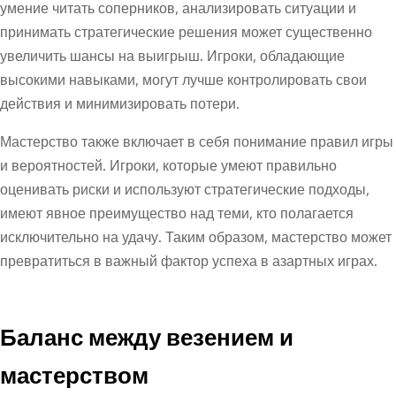
умение читать соперников, анализировать ситуации и
принимать стратегические решения может существенно
увеличить шансы на выигрыш. Игроки, обладающие
высокими навыками, могут лучше контролировать свои
действия и минимизировать потери.
Мастерство также включает в себя понимание правил игры
и вероятностей. Игроки, которые умеют правильно
оценивать риски и используют стратегические подходы,
имеют явное преимущество над теми, кто полагается
исключительно на удачу. Таким образом, мастерство может
превратиться в важный фактор успеха в азартных играх.
Баланс между везением и
мастерством