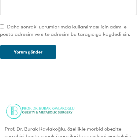
Daha sonraki yorumlarımda kullanılması için adım, e-
posta adresim ve site adresim bu tarayıcıya kaydedilsin.
Prof. Dr. Burak Kavlakoğlu, özellikle morbid obezite
cerrahisi başta olmak üzere ileri laparoskopik-onkolojik