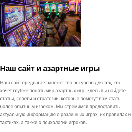
Наш сайт и азартные игры
Наш сайт предлагает множество ресурсов для тех, кто
хочет глубже понять мир азартных игр. Здесь вы найдете
статьи, советы и стратегии, которые помогут вам стать
более опытным игроком. Мы стремимся предоставить
актуальную информацию о различных играх, их правилах и
тактиках, а также о психологии игроков.