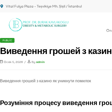
Vital Fulya Plaza – Teşvikiye Mh. Şişli / İstanbul
Onk
PUBLIC
Виведення грошей з казин
Ocak 5, 2026
By
admin
Виведення грошей з казино як уникнути помилок
Розуміння процесу виведення гро