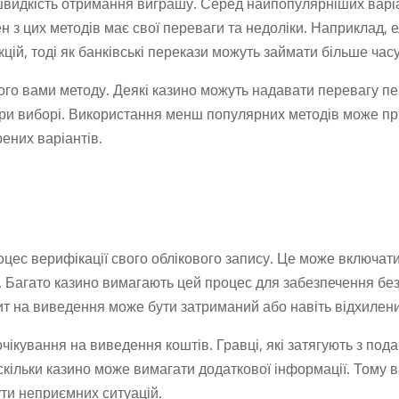
швидкість отримання виграшу. Серед найпопулярніших варіа
ен з цих методів має свої переваги та недоліки. Наприклад, 
й, тоді як банківські перекази можуть займати більше часу
го вами методу. Деякі казино можуть надавати перевагу п
при виборі. Використання менш популярних методів може п
ених варіантів.
ес верифікації свого облікового запису. Це може включат
 Багато казино вимагають цей процес для забезпечення без
пит на виведення може бути затриманий або навіть відхилен
чікування на виведення коштів. Гравці, які затягують з под
скільки казино може вимагати додаткової інформації. Тому 
ути неприємних ситуацій.