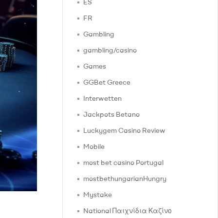
ES
FR
Gambling
gambling/casino
Games
GGBet Greece
Interwetten
Jackpots Betano
Luckygem Casino Review
Mobile
most bet casino Portugal
mostbethungarianHungry
Mystake
National Παιχνίδια Καζίνο