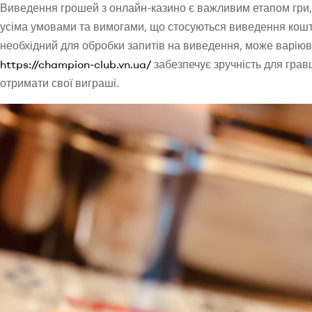
Виведення грошей з онлайн-казино є важливим етапом гри, 
усіма умовами та вимогами, що стосуються виведення кошті
необхідний для обробки запитів на виведення, може варіюва
https://champion-club.vn.ua/
забезпечує зручність для грав
отримати свої виграші.