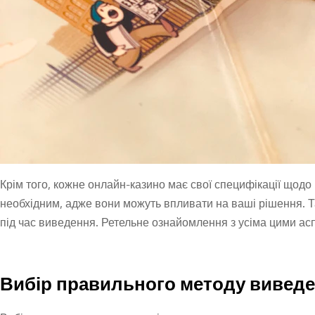
Крім того, кожне онлайн-казино має свої специфікації щодо 
необхідним, адже вони можуть впливати на ваші рішення. Так
під час виведення. Ретельне ознайомлення з усіма цими ас
Вибір правильного методу вивед