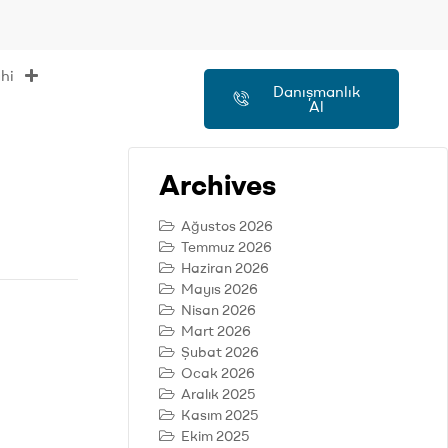
hi
Danışmanlık
Al
Archives
Ağustos 2026
Temmuz 2026
Haziran 2026
Mayıs 2026
Nisan 2026
Mart 2026
Şubat 2026
Ocak 2026
Aralık 2025
Kasım 2025
Ekim 2025