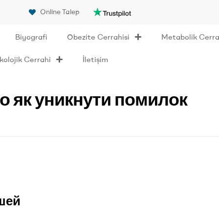
Online Talep
Biyografi
Obezite Cerrahisi
Metabolik Cerra
olojik Cerrahi
İletişim
о як уникнути помилок
шей