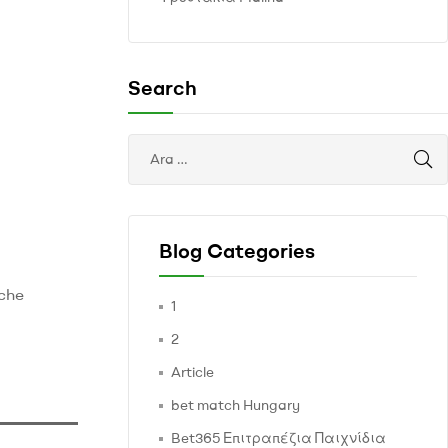
Search
Blog Categories
 che
1
2
Article
bet match Hungary
Bet365 Επιτραπέζια Παιχνίδια