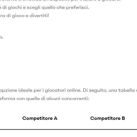
di giochi e scegli quello che preferisci.
a di gioco e divertiti!
o.
pzione ideale per i giocatori online. Di seguito, una tabella
aforma con quelle di alcuni concorrenti:
Competitore A
Competitore B