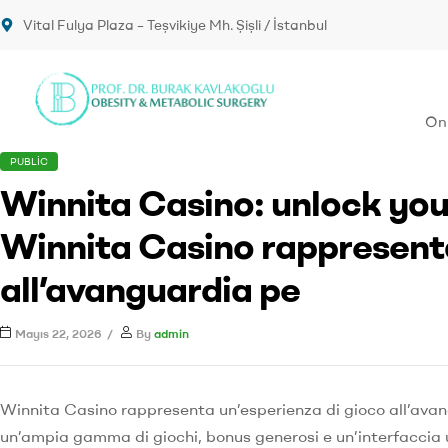
Vital Fulya Plaza – Teşvikiye Mh. Şişli / İstanbul
Onk
PUBLIC
Winnita Casino: unlock you
Winnita Casino rappresenta
all’avanguardia pe
Mayıs 22, 2026
By
admin
Winnita Casino rappresenta un’esperienza di gioco all’avang
un’ampia gamma di giochi, bonus generosi e un’interfaccia us