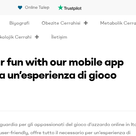
Online Talep
Biyografi
Obezite Cerrahisi
Metabolik Cerra
olojik Cerrahi
İletişim
r fun with our mobile app
 un’esperienza di gioco
uardia per gli appassionati del gioco d’azzardo online in It
er-friendly, offre tutto il necessario per un’esperienza di