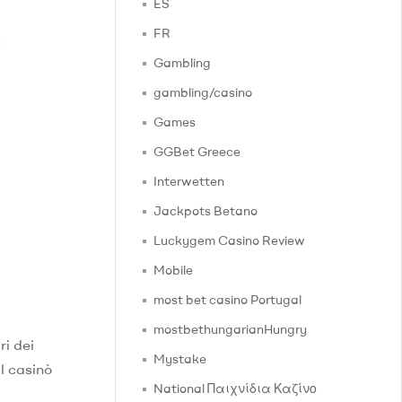
ES
FR
:
Gambling
gambling/casino
Games
GGBet Greece
Interwetten
Jackpots Betano
Luckygem Casino Review
Mobile
most bet casino Portugal
mostbethungarianHungry
ri dei
Mystake
l casinò
National Παιχνίδια Καζίνο