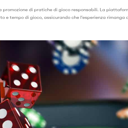
a promozione di pratiche di gioco responsabili. La piattafor
sito e tempo di gioco, assicurando che l’esperienza rimanga 