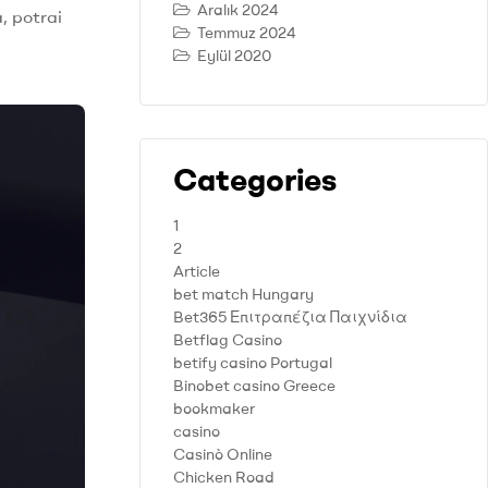
Aralık 2024
, potrai
Temmuz 2024
Eylül 2020
Categories
1
2
Article
bet match Hungary
Bet365 Επιτραπέζια Παιχνίδια
Betflag Casino
betify casino Portugal
Binobet casino Greece
bookmaker
casino
Casinò Online
Chicken Road