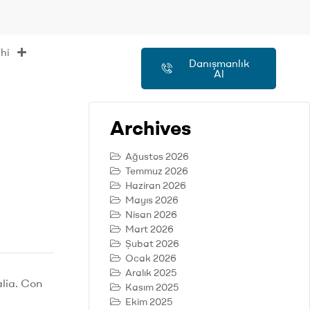
hi
Danışmanlık
Al
Archives
Ağustos 2026
Temmuz 2026
Haziran 2026
Mayıs 2026
Nisan 2026
Mart 2026
Şubat 2026
Ocak 2026
Aralık 2025
alia. Con
Kasım 2025
Ekim 2025