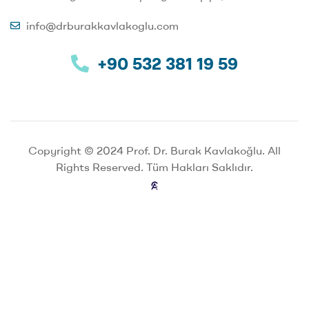
info@drburakkavlakoglu.com
+90 532 381 19 59
Copyright © 2024 Prof. Dr. Burak Kavlakoğlu. All
Rights Reserved. Tüm Hakları Saklıdır.