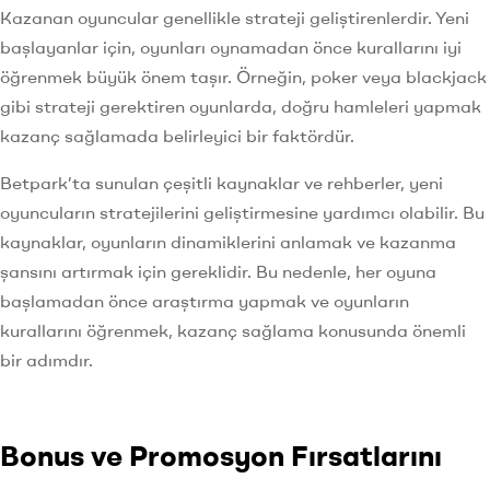
Kazanan oyuncular genellikle strateji geliştirenlerdir. Yeni
başlayanlar için, oyunları oynamadan önce kurallarını iyi
öğrenmek büyük önem taşır. Örneğin, poker veya blackjack
gibi strateji gerektiren oyunlarda, doğru hamleleri yapmak
kazanç sağlamada belirleyici bir faktördür.
Betpark’ta sunulan çeşitli kaynaklar ve rehberler, yeni
oyuncuların stratejilerini geliştirmesine yardımcı olabilir. Bu
kaynaklar, oyunların dinamiklerini anlamak ve kazanma
şansını artırmak için gereklidir. Bu nedenle, her oyuna
başlamadan önce araştırma yapmak ve oyunların
kurallarını öğrenmek, kazanç sağlama konusunda önemli
bir adımdır.
Bonus ve Promosyon Fırsatlarını