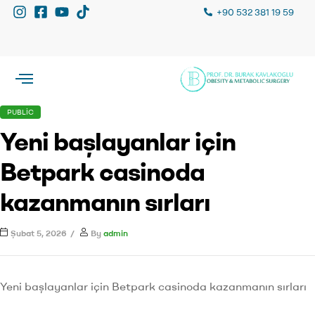
+90 532 381 19 59
PUBLIC
Yeni başlayanlar için
Betpark casinoda
kazanmanın sırları
Şubat 5, 2026
By
admin
Yeni başlayanlar için Betpark casinoda kazanmanın sırları