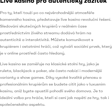
Live kasino pro autentický zážitek
Pro ty, kteří touží po co nejvěrohodnější atmosféře
kamenného kasina, představuje live kasino revoluční řešení.
Sledování skutečných krupiérů v reálném čase
prostřednictvím živého streamu dodává hrám na
autenticitě a interaktivitě. Můžete komunikovat s
krupiérem i ostatními hráči, což vytváří sociální prvek, který
je v online prostředí často hledaný.
Live kasino se zaměřuje na klasické stolní hry, jako je
ruleta, blackjack a poker, ale často nabízí i modernější
varianty a show games. Díky vysoké kvalitě přenosu a
profesionálním krupiérům se budete cítit jako v luxusním
kasinu, aniž byste opustili pohodlí svého domova. Je to
ideální volba pro hráče, kteří si cení jak napětí ze hry, tak i
společenského aspektu.