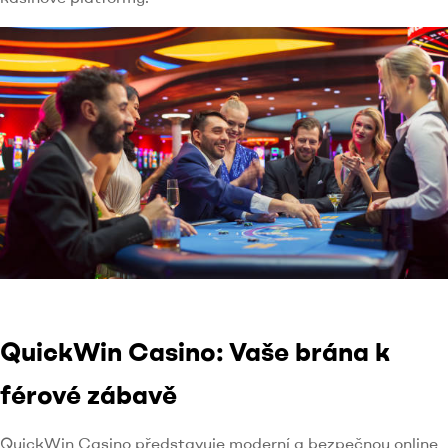
QuickWin Casino: Vaše brána k
férové zábavě
QuickWin Casino představuje moderní a bezpečnou online