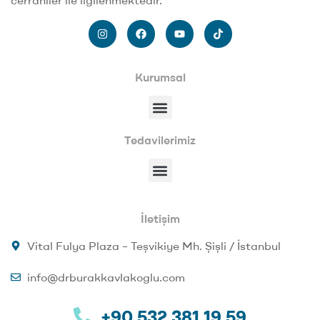
cerrahiler ile ilgilenmektedir.
Kurumsal
Tedavilerimiz
İletişim
Vital Fulya Plaza – Teşvikiye Mh. Şişli / İstanbul
info@drburakkavlakoglu.com
+90 532 381 19 59