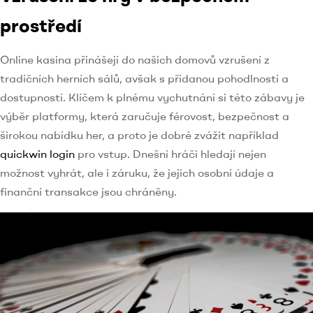
prostředí
Online kasina přinášejí do našich domovů vzrušení z
tradičních herních sálů, avšak s přidanou pohodlností a
dostupností. Klíčem k plnému vychutnání si této zábavy je
výběr platformy, která zaručuje férovost, bezpečnost a
širokou nabídku her, a proto je dobré zvážit například
quickwin login
pro vstup. Dnešní hráči hledají nejen
možnost vyhrát, ale i záruku, že jejich osobní údaje a
finanční transakce jsou chráněny.