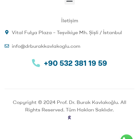
İletişim
Vital Fulya Plaza – Teşvikiye Mh. Şişli / İstanbul
info@drburakkavlakoglu.com
+90 532 381 19 59
Copyright © 2024 Prof. Dr. Burak Kavlakoğlu. All
Rights Reserved. Tüm Hakları Saklıdır.