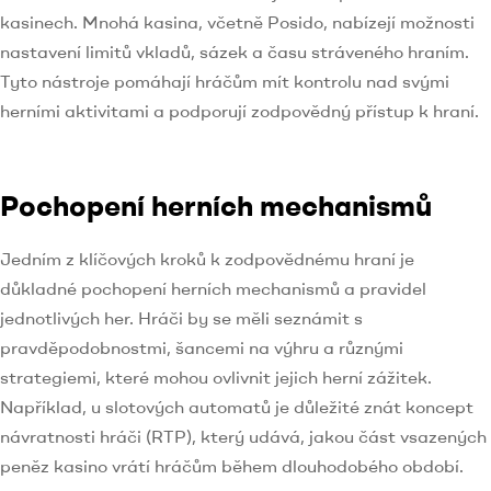
kasinech. Mnohá kasina, včetně Posido, nabízejí možnosti
nastavení limitů vkladů, sázek a času stráveného hraním.
Tyto nástroje pomáhají hráčům mít kontrolu nad svými
herními aktivitami a podporují zodpovědný přístup k hraní.
Pochopení herních mechanismů
Jedním z klíčových kroků k zodpovědnému hraní je
důkladné pochopení herních mechanismů a pravidel
jednotlivých her. Hráči by se měli seznámit s
pravděpodobnostmi, šancemi na výhru a různými
strategiemi, které mohou ovlivnit jejich herní zážitek.
Například, u slotových automatů je důležité znát koncept
návratnosti hráči (RTP), který udává, jakou část vsazených
peněz kasino vrátí hráčům během dlouhodobého období.