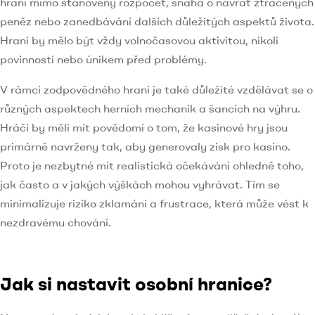
hraní mimo stanovený rozpočet, snaha o návrat ztracených
peněz nebo zanedbávání dalších důležitých aspektů života.
Hraní by mělo být vždy volnočasovou aktivitou, nikoli
povinností nebo únikem před problémy.
V rámci zodpovědného hraní je také důležité vzdělávat se o
různých aspektech herních mechanik a šancích na výhru.
Hráči by měli mít povědomí o tom, že kasinové hry jsou
primárně navrženy tak, aby generovaly zisk pro kasino.
Proto je nezbytné mít realistická očekávání ohledně toho,
jak často a v jakých výškách mohou vyhrávat. Tím se
minimalizuje riziko zklamání a frustrace, která může vést k
nezdravému chování.
Jak si nastavit osobní hranice?