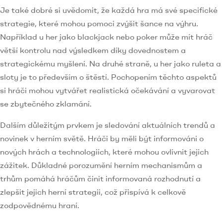
Je také dobré si uvědomit, že každá hra má své specifické
strategie, které mohou pomoci zvýšit šance na výhru.
Například u her jako blackjack nebo poker může mít hráč
větší kontrolu nad výsledkem díky dovednostem a
strategickému myšlení. Na druhé straně, u her jako ruleta a
sloty je to především o štěstí. Pochopením těchto aspektů
si hráči mohou vytvářet realistická očekávání a vyvarovat
se zbytečného zklamání.
Dalším důležitým prvkem je sledování aktuálních trendů a
novinek v herním světě. Hráči by měli být informováni o
nových hrách a technologiích, které mohou ovlivnit jejich
zážitek. Důkladné porozumění herním mechanismům a
trhům pomáhá hráčům činit informovaná rozhodnutí a
zlepšit jejich herní strategii, což přispívá k celkově
zodpovědnému hraní.