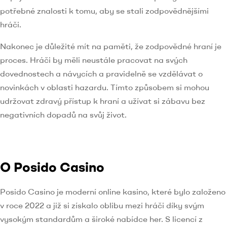
potřebné znalosti k tomu, aby se stali zodpovědnějšími
hráči.
Nakonec je důležité mít na paměti, že zodpovědné hraní je
proces. Hráči by měli neustále pracovat na svých
dovednostech a návycích a pravidelně se vzdělávat o
novinkách v oblasti hazardu. Tímto způsobem si mohou
udržovat zdravý přístup k hraní a užívat si zábavu bez
negativních dopadů na svůj život.
O Posido Casino
Posido Casino je moderní online kasino, které bylo založeno
v roce 2022 a již si získalo oblibu mezi hráči díky svým
vysokým standardům a široké nabídce her. S licencí z