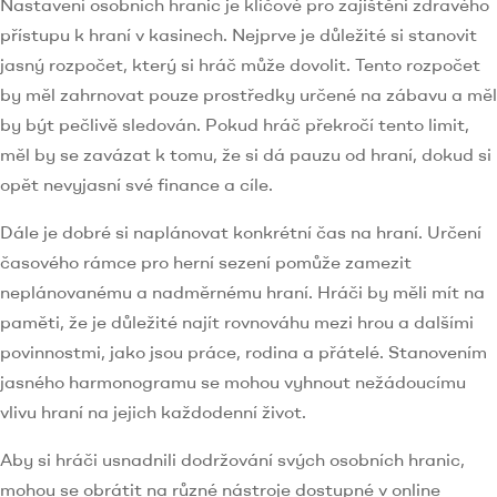
Nastavení osobních hranic je klíčové pro zajištění zdravého
přístupu k hraní v kasinech. Nejprve je důležité si stanovit
jasný rozpočet, který si hráč může dovolit. Tento rozpočet
by měl zahrnovat pouze prostředky určené na zábavu a měl
by být pečlivě sledován. Pokud hráč překročí tento limit,
měl by se zavázat k tomu, že si dá pauzu od hraní, dokud si
opět nevyjasní své finance a cíle.
Dále je dobré si naplánovat konkrétní čas na hraní. Určení
časového rámce pro herní sezení pomůže zamezit
neplánovanému a nadměrnému hraní. Hráči by měli mít na
paměti, že je důležité najít rovnováhu mezi hrou a dalšími
povinnostmi, jako jsou práce, rodina a přátelé. Stanovením
jasného harmonogramu se mohou vyhnout nežádoucímu
vlivu hraní na jejich každodenní život.
Aby si hráči usnadnili dodržování svých osobních hranic,
mohou se obrátit na různé nástroje dostupné v online