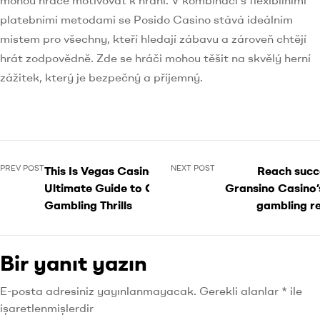
platebními metodami se Posido Casino stává ideálním
místem pro všechny, kteří hledají zábavu a zároveň chtějí
hrát zodpovědně. Zde se hráči mohou těšit na skvělý herní
zážitek, který je bezpečný a příjemný.
PREV POST
NEXT POST
This Is Vegas Casino: Your
Reach succ
Ultimate Guide to Online
Gransino Casino’
Gambling Thrills
gambling r
Bir yanıt yazın
E-posta adresiniz yayınlanmayacak.
Gerekli alanlar
*
ile
işaretlenmişlerdir