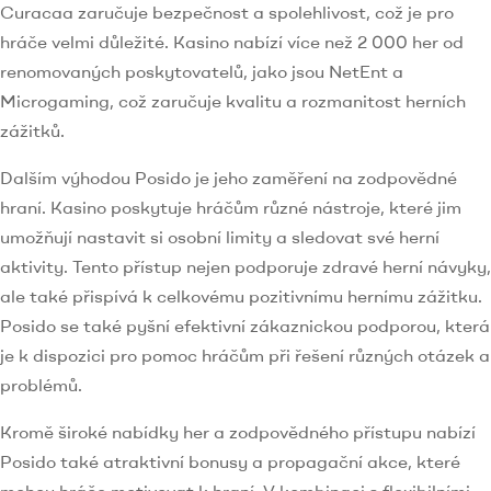
Curacaa zaručuje bezpečnost a spolehlivost, což je pro
hráče velmi důležité. Kasino nabízí více než 2 000 her od
renomovaných poskytovatelů, jako jsou NetEnt a
Microgaming, což zaručuje kvalitu a rozmanitost herních
zážitků.
Dalším výhodou Posido je jeho zaměření na zodpovědné
hraní. Kasino poskytuje hráčům různé nástroje, které jim
umožňují nastavit si osobní limity a sledovat své herní
aktivity. Tento přístup nejen podporuje zdravé herní návyky,
ale také přispívá k celkovému pozitivnímu hernímu zážitku.
Posido se také pyšní efektivní zákaznickou podporou, která
je k dispozici pro pomoc hráčům při řešení různých otázek a
problémů.
Kromě široké nabídky her a zodpovědného přístupu nabízí
Posido také atraktivní bonusy a propagační akce, které
mohou hráče motivovat k hraní. V kombinaci s flexibilními