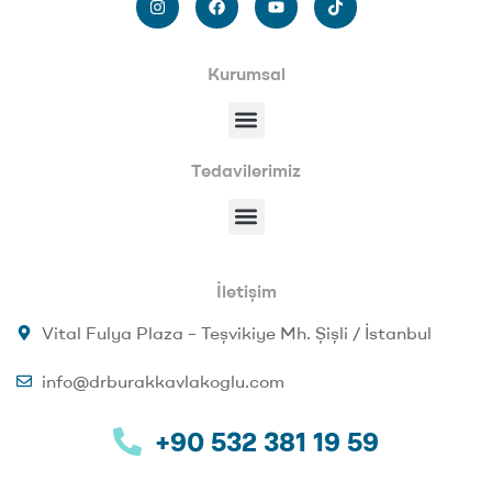
Kurumsal
Tedavilerimiz
İletişim
Vital Fulya Plaza – Teşvikiye Mh. Şişli / İstanbul
info@drburakkavlakoglu.com
+90 532 381 19 59