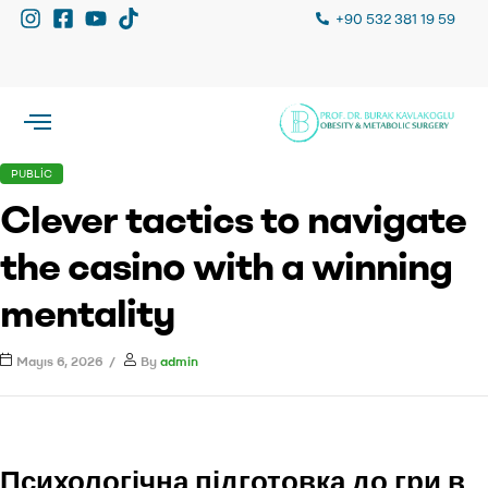
+90 532 381 19 59
PUBLIC
Clever tactics to navigate
the casino with a winning
mentality
Mayıs 6, 2026
By
admin
Психологічна підготовка до гри в