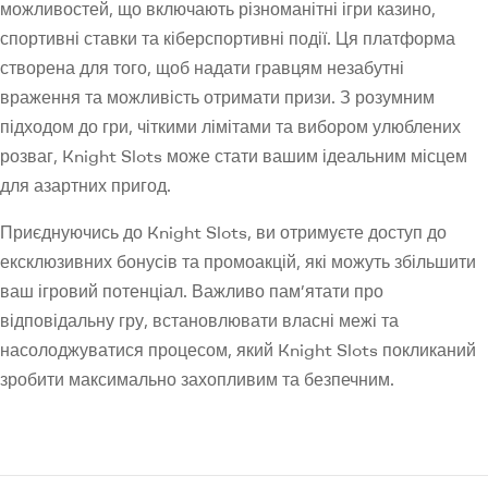
можливостей, що включають різноманітні ігри казино,
спортивні ставки та кіберспортивні події. Ця платформа
створена для того, щоб надати гравцям незабутні
враження та можливість отримати призи. З розумним
підходом до гри, чіткими лімітами та вибором улюблених
розваг, Knight Slots може стати вашим ідеальним місцем
для азартних пригод.
Приєднуючись до Knight Slots, ви отримуєте доступ до
ексклюзивних бонусів та промоакцій, які можуть збільшити
ваш ігровий потенціал. Важливо пам’ятати про
відповідальну гру, встановлювати власні межі та
насолоджуватися процесом, який Knight Slots покликаний
зробити максимально захопливим та безпечним.