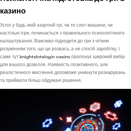
казино
Успіх у будь-якій азартній грі, чи то слот-машини, чи
настільні ігри, починається з правильного психологічного
налаштування. Важливо підходити до гри з чітким
розумінням того, що це розвага, а не спосіб заробітку, і
саме тут
knightslotslogin casino
пропонує широкий вибір
для вашого дозвілля. Наявність позитивного, але
реалістичного мислення допоможе уникнути розчарувань
та приймати більш обдумані рішення.