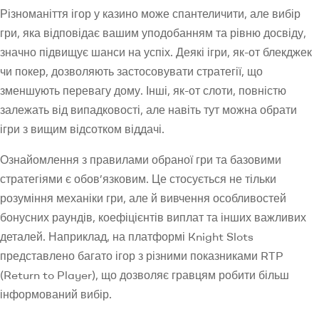
Різноманіття ігор у казино може спантеличити, але вибір
гри, яка відповідає вашим уподобанням та рівню досвіду,
значно підвищує шанси на успіх. Деякі ігри, як-от блекджек
чи покер, дозволяють застосовувати стратегії, що
зменшують перевагу дому. Інші, як-от слоти, повністю
залежать від випадковості, але навіть тут можна обрати
ігри з вищим відсотком віддачі.
Ознайомлення з правилами обраної гри та базовими
стратегіями є обов’язковим. Це стосується не тільки
розуміння механіки гри, але й вивчення особливостей
бонусних раундів, коефіцієнтів виплат та інших важливих
деталей. Наприклад, на платформі Knight Slots
представлено багато ігор з різними показниками RTP
(Return to Player), що дозволяє гравцям робити більш
інформований вибір.