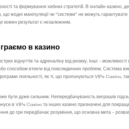
ності та формування хибних стратегій. В онлайн-казино, де 
, що жодні маніпуляції чи “системи” не можуть гарантувати 
де кожен результат є незалежним.
 граємо в казино
стрих відчуттів та адреналіну від ризику, інші – можливості
 або способом втекти від повсякденних проблем. Система ви
рограми лояльності, як ті, що пропонуються VIPs Casino, та
може бути дуже сильним. Непередбачуваність виграшів підс
нуси в VIPs Casino та інших казино призначені для покращ
лення до гри передбачає розуміння, що основна мета – розваг