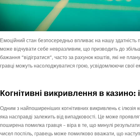
Емоційний стан безпосередньо впливає на нашу здатність п
може відчувати себе невразливим, що призводить до збіль
бажання “відігратися”, часто за рахунок коштів, які не пл
гравці можуть насолоджуватися грою, усвідомлюючи свої емо
Когнітивні викривлення в казино:
Одним з найпоширеніших когнітивних викривлень є ілюзія к
яка насправді залежить від випадковості. Це може проявлят
поширена помилка гравця – віра в те, що минулі результат
чисел поспіль, гравець може помилково вважати, що наступ