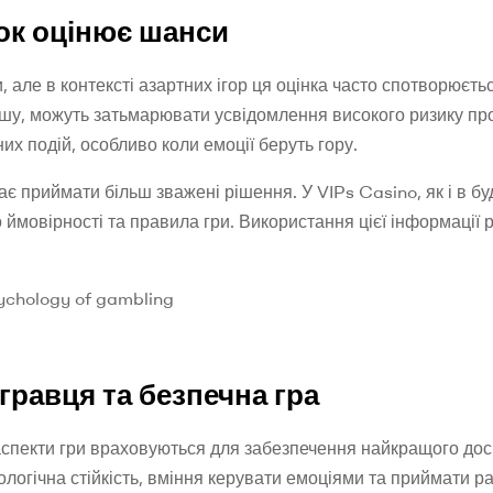
зок оцінює шанси
 але в контексті азартних ігор ця оцінка часто спотворюєтьс
рашу, можуть затьмарювати усвідомлення високого ризику пр
х подій, особливо коли емоції беруть гору.
ає приймати більш зважені рішення. У VIPs Casino, як і в б
ймовірності та правила гри. Використання цієї інформації р
 гравця та безпечна гра
аспекти гри враховуються для забезпечення найкращого дос
хологічна стійкість, вміння керувати емоціями та приймати р