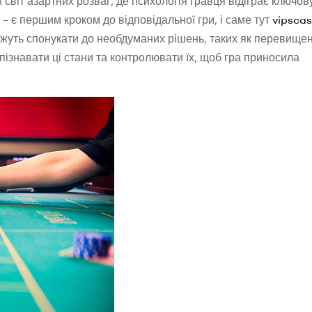
світ азартних розваг, де психологія гравця відіграє ключов
– є першим кроком до відповідальної гри, і саме тут
vipscas
жуть спонукати до необдуманих рішень, таких як перевище
ізнавати ці стани та контролювати їх, щоб гра приносила