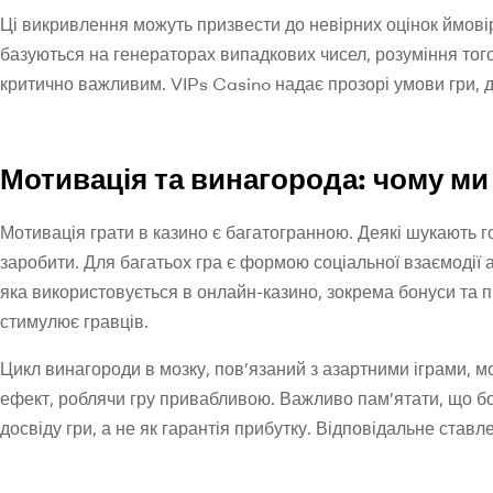
Ці викривлення можуть призвести до невірних оцінок ймовір
базуються на генераторах випадкових чисел, розуміння того
критично важливим. VIPs Casino надає прозорі умови гри, 
Мотивація та винагорода: чому ми
Мотивація грати в казино є багатогранною. Деякі шукають го
заробити. Для багатьох гра є формою соціальної взаємодії
яка використовується в онлайн-казино, зокрема бонуси та п
стимулює гравців.
Цикл винагороди в мозку, пов’язаний з азартними іграми, 
ефект, роблячи гру привабливою. Важливо пам’ятати, що бо
досвіду гри, а не як гарантія прибутку. Відповідальне став