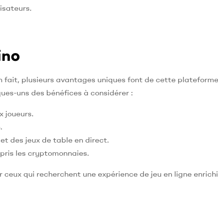
isateurs.
ino
En fait, plusieurs avantages uniques font de cette plateforme
ques-uns des bénéfices à considérer :
 joueurs.
.
et des jeux de table en direct.
mpris les cryptomonnaies.
 ceux qui recherchent une expérience de jeu en ligne enrich