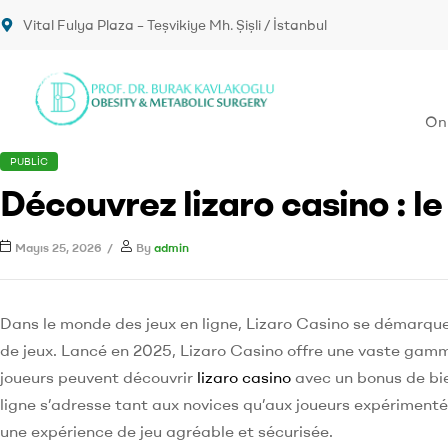
Vital Fulya Plaza – Teşvikiye Mh. Şişli / İstanbul
Onk
PUBLIC
Découvrez lizaro casino : le
Mayıs 25, 2026
By
admin
Dans le monde des jeux en ligne, Lizaro Casino se démarq
de jeux. Lancé en 2025, Lizaro Casino offre une vaste gamme
joueurs peuvent découvrir
lizaro casino
avec un bonus de bien
ligne s’adresse tant aux novices qu’aux joueurs expérimenté
une expérience de jeu agréable et sécurisée.