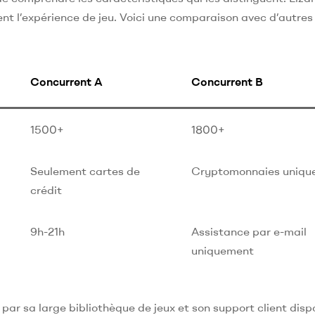
ent l’expérience de jeu. Voici une comparaison avec d’autres
Concurrent A
Concurrent B
1500+
1800+
Seulement cartes de
Cryptomonnaies uniqu
crédit
9h-21h
Assistance par e-mail
uniquement
ar sa large bibliothèque de jeux et son support client disp