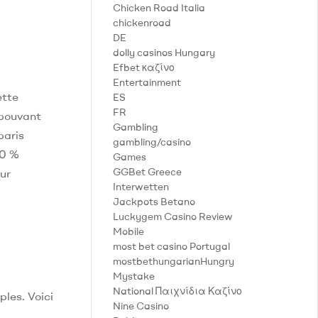
Chicken Road Italia
chickenroad
DE
dolly casinos Hungary
Efbet καζίνο
Entertainment
ette
ES
FR
 pouvant
Gambling
paris
gambling/casino
50 %
Games
GGBet Greece
eur
Interwetten
Jackpots Betano
Luckygem Casino Review
Mobile
most bet casino Portugal
mostbethungarianHungry
Mystake
National Παιχνίδια Καζίνο
ples. Voici
Nine Casino