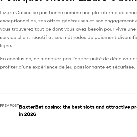
Lizaro Casino se positionne comme une plateforme de choix 
exceptionnelles, ses offres généreuses et son engagement e
vous trouverez tout ce dont vous avez besoin pour vivre une 
service client réactif et ses méthodes de paiement diversifié
ligne.
En conclusion, ne manquez pas l’opportunité de découvrir ce 
profiter d’une expérience de jeu passionnante et sécurisée.
PREV POST
BaxterBet casino: the best slots and attractive p
in 2026