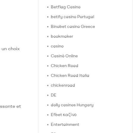
Betflag Casino
betify casino Portugal
Binobet casino Greece
bookmaker
casino
 un choix
Casinò Online
Chicken Road
Chicken Road Italia
chickenroad
DE
dolly casinos Hungary
issante et
Efbet καζίνο
Entertainment