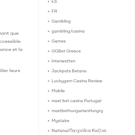
ES
FR
Gambling
gambling/casino
chant que
accessible
Games
ance et la
GGBet Greece
Interwetten
ôler leurs
Jackpots Betano
Luckygem Casino Review
Mobile
most bet casino Portugal
mostbethungarianHungry
Mystake
National Παιχνίδια Καζίνο