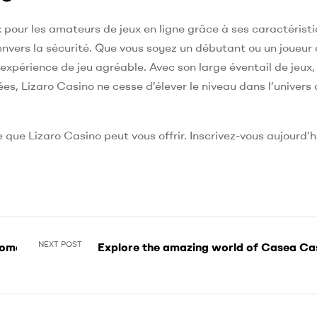
pour les amateurs de jeux en ligne grâce à ses caractérist
nvers la sécurité. Que vous soyez un débutant ou un joueur
expérience de jeu agréable. Avec son large éventail de jeux,
es, Lizaro Casino ne cesse d’élever le niveau dans l’univers 
que Lizaro Casino peut vous offrir. Inscrivez-vous aujourd’h
NEXT POST
romotions
Explore the amazing world of Casea Cas