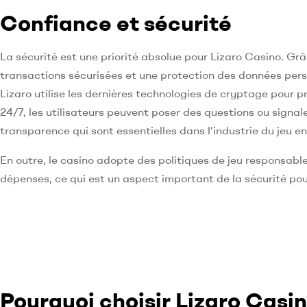
Confiance et sécurité
La sécurité est une priorité absolue pour Lizaro Casino. Grâ
transactions sécurisées et une protection des données per
Lizaro utilise les dernières technologies de cryptage pour p
24/7, les utilisateurs peuvent poser des questions ou signa
transparence qui sont essentielles dans l’industrie du jeu en
En outre, le casino adopte des politiques de jeu responsable
dépenses, ce qui est un aspect important de la sécurité pour
Pourquoi choisir Lizaro Casi