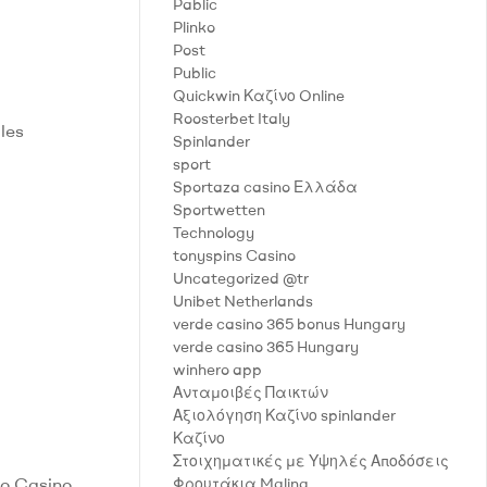
Pablic
Plinko
Post
Public
Quickwin Καζίνο Online
Roosterbet Italy
les
Spinlander
sport
Sportaza casino Ελλάδα
Sportwetten
Technology
tonyspins Casino
Uncategorized @tr
Unibet Netherlands
verde casino 365 bonus Hungary
verde casino 365 Hungary
winhero app
Ανταμοιβές Παικτών
Αξιολόγηση Καζίνο spinlander
Καζίνο
Στοιχηματικές με Υψηλές Αποδόσεις
aro Casino
Φρουτάκια Malina