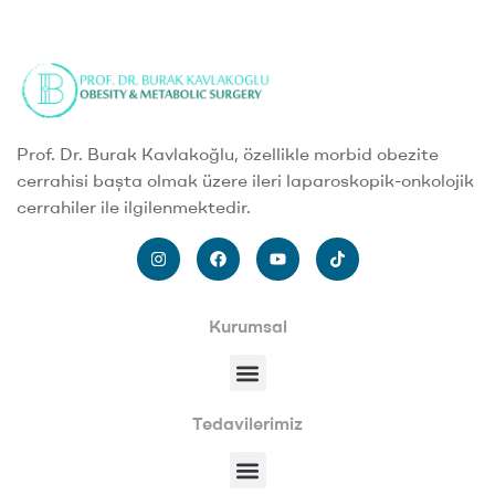
Prof. Dr. Burak Kavlakoğlu, özellikle morbid obezite
cerrahisi başta olmak üzere ileri laparoskopik-onkolojik
cerrahiler ile ilgilenmektedir.
Kurumsal
Tedavilerimiz