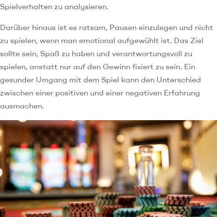
Spielverhalten zu analysieren.
Darüber hinaus ist es ratsam, Pausen einzulegen und nicht
zu spielen, wenn man emotional aufgewühlt ist. Das Ziel
sollte sein, Spaß zu haben und verantwortungsvoll zu
spielen, anstatt nur auf den Gewinn fixiert zu sein. Ein
gesunder Umgang mit dem Spiel kann den Unterschied
zwischen einer positiven und einer negativen Erfahrung
ausmachen.