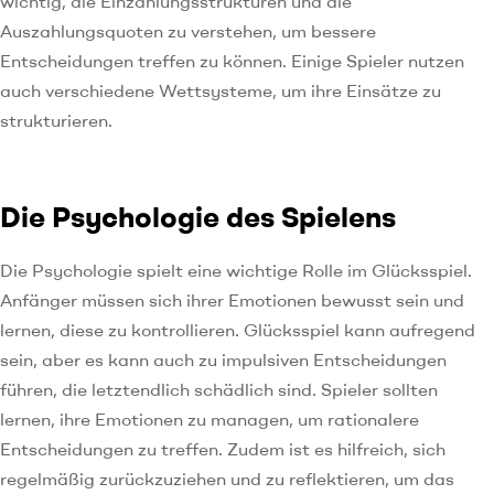
wichtig, die Einzahlungsstrukturen und die
Auszahlungsquoten zu verstehen, um bessere
Entscheidungen treffen zu können. Einige Spieler nutzen
auch verschiedene Wettsysteme, um ihre Einsätze zu
strukturieren.
Die Psychologie des Spielens
Die Psychologie spielt eine wichtige Rolle im Glücksspiel.
Anfänger müssen sich ihrer Emotionen bewusst sein und
lernen, diese zu kontrollieren. Glücksspiel kann aufregend
sein, aber es kann auch zu impulsiven Entscheidungen
führen, die letztendlich schädlich sind. Spieler sollten
lernen, ihre Emotionen zu managen, um rationalere
Entscheidungen zu treffen. Zudem ist es hilfreich, sich
regelmäßig zurückzuziehen und zu reflektieren, um das