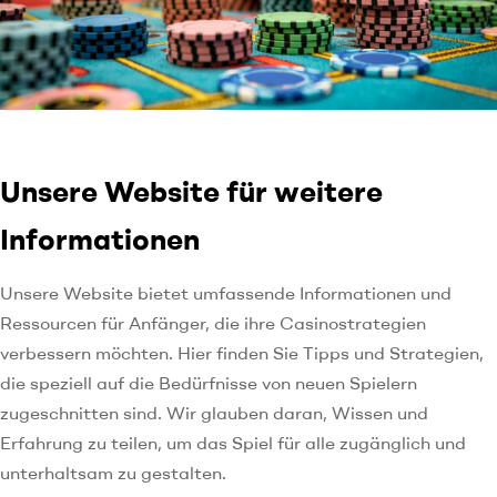
Unsere Website für weitere
Informationen
Unsere Website bietet umfassende Informationen und
Ressourcen für Anfänger, die ihre Casinostrategien
verbessern möchten. Hier finden Sie Tipps und Strategien,
die speziell auf die Bedürfnisse von neuen Spielern
zugeschnitten sind. Wir glauben daran, Wissen und
Erfahrung zu teilen, um das Spiel für alle zugänglich und
unterhaltsam zu gestalten.