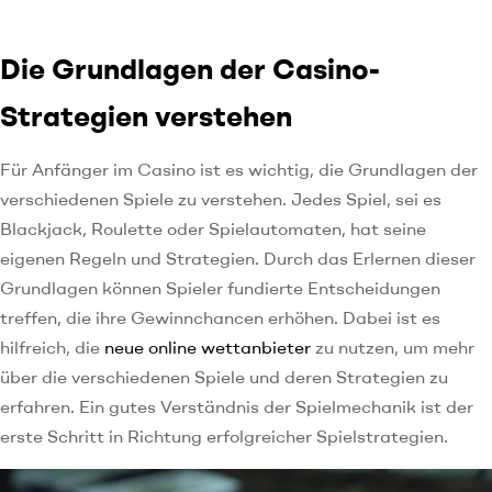
Die Grundlagen der Casino-
Strategien verstehen
Für Anfänger im Casino ist es wichtig, die Grundlagen der
verschiedenen Spiele zu verstehen. Jedes Spiel, sei es
Blackjack, Roulette oder Spielautomaten, hat seine
eigenen Regeln und Strategien. Durch das Erlernen dieser
Grundlagen können Spieler fundierte Entscheidungen
treffen, die ihre Gewinnchancen erhöhen. Dabei ist es
hilfreich, die
neue online wettanbieter
zu nutzen, um mehr
über die verschiedenen Spiele und deren Strategien zu
erfahren. Ein gutes Verständnis der Spielmechanik ist der
erste Schritt in Richtung erfolgreicher Spielstrategien.