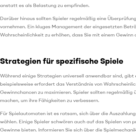
anstatt es als Belastung zu empfinden.
Darüber hinaus sollten Spieler regelmäßig eine Überprüfu
vornehmen. Ein kluges Management der eingesetzten Beträge
Wahrscheinlichkeit zu erhöhen, dass Sie mit einem Gewinn
Strategien für spezifische Spiele
Während einige Strategien universell anwendbar sind, gibt e
beispielsweise erfordert das Verständnis von Wahrscheinlic
Gewinnchancen zu maximieren. Spieler sollten regelmäßig ü
machen, um ihre Fähigkeiten zu verbessern.
Für Spielautomaten ist es ratsam, sich über die Auszahlun
wählen. Einige Spieler schwören auch auf das Spielen von
Gewinne bieten. Informieren Sie sich über die Spielmechan