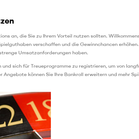
tzen
ions an, die Sie zu Ihrem Vorteil nutzen sollten. Willkommen
s Spielguthaben verschaffen und die Gewinnchancen erhöhen
e strenge Umsatzanforderungen haben.
und sich für Treueprogramme zu registrieren, um von langfr
er Angebote können Sie Ihre Bankroll erweitern und mehr Spi