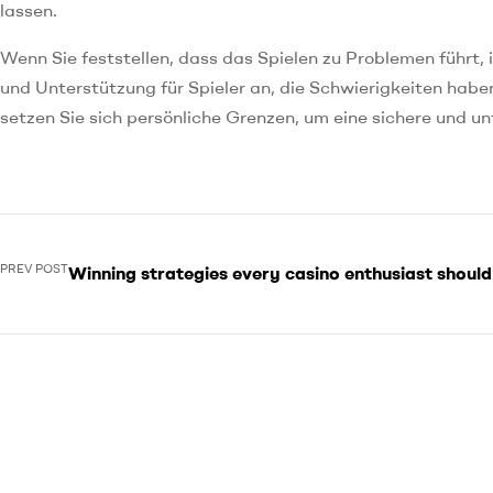
lassen.
Wenn Sie feststellen, dass das Spielen zu Problemen führt, 
und Unterstützung für Spieler an, die Schwierigkeiten haben.
setzen Sie sich persönliche Grenzen, um eine sichere und u
PREV POST
Winning strategies every casino enthusiast shoul