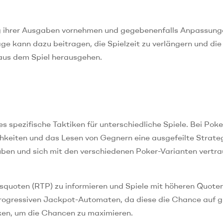
ng ihrer Ausgaben vornehmen und gegebenenfalls Anpassung
 kann dazu beitragen, die Spielzeit zu verlängern und die
 aus dem Spiel herausgehen.
s spezifische Taktiken für unterschiedliche Spiele. Bei Poke
hkeiten und das Lesen von Gegnern eine ausgefeilte Strateg
ben und sich mit den verschiedenen Poker-Varianten vertra
gsquoten (RTP) zu informieren und Spiele mit höheren Quote
 progressiven Jackpot-Automaten, da diese die Chance auf 
iken, um die Chancen zu maximieren.