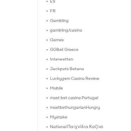
ES
FR
Gambling
gambling/casino
Games
GGBet Greece
Interwetten
Jackpots Betano
Luckygem Casino Review
Mobile
most bet casino Portugal
mostbethungarianHungry
Mystake
National Παιχνίδια Καζίνο