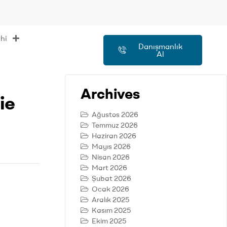
hi
Danışmanlık
Al
Archives
ie
Ağustos 2026
Temmuz 2026
Haziran 2026
Mayıs 2026
Nisan 2026
Mart 2026
Şubat 2026
Ocak 2026
Aralık 2025
Kasım 2025
Ekim 2025