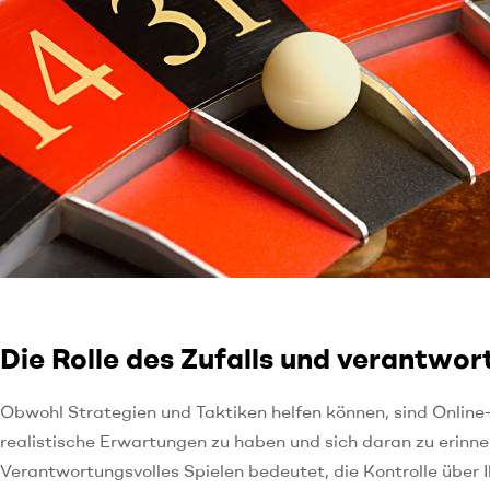
Die Rolle des Zufalls und verantwo
Obwohl Strategien und Taktiken helfen können, sind Online-C
realistische Erwartungen zu haben und sich daran zu erinne
Verantwortungsvolles Spielen bedeutet, die Kontrolle über I