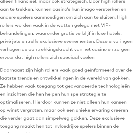
alleen financieel, maar ook strategisch. Door high rollers
aan te trekken, kunnen casino’s hun imago versterken en
andere spelers aanmoedigen om zich aan te sluiten. High
rollers worden vaak in de watten gelegd met VIP-
behandelingen, waaronder gratis verblijf in luxe hotels,
privé jets en zelfs exclusieve evenementen. Deze ervaringen
verhogen de aantrekkingskracht van het casino en zorgen
ervoor dat high rollers zich speciaal voelen.
Daarnaast zijn high rollers vaak goed geïnformeerd over de
laatste trends en ontwikkelingen in de wereld van gokken.
Ze hebben vaak toegang tot geavanceerde technologieën
en inzichten die hen helpen hun spelstrategie te
optimaliseren. Hierdoor kunnen ze niet alleen hun kansen
op winst vergroten, maar ook een unieke ervaring creëren
die verder gaat dan simpelweg gokken. Deze exclusieve
toegang maakt hen tot invloedrijke spelers binnen de