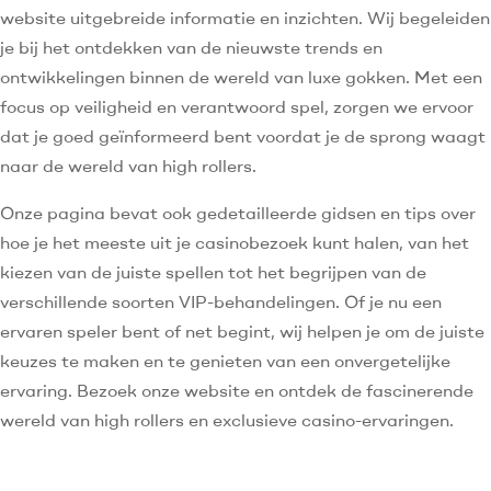
website uitgebreide informatie en inzichten. Wij begeleiden
je bij het ontdekken van de nieuwste trends en
ontwikkelingen binnen de wereld van luxe gokken. Met een
focus op veiligheid en verantwoord spel, zorgen we ervoor
dat je goed geïnformeerd bent voordat je de sprong waagt
naar de wereld van high rollers.
Onze pagina bevat ook gedetailleerde gidsen en tips over
hoe je het meeste uit je casinobezoek kunt halen, van het
kiezen van de juiste spellen tot het begrijpen van de
verschillende soorten VIP-behandelingen. Of je nu een
ervaren speler bent of net begint, wij helpen je om de juiste
keuzes te maken en te genieten van een onvergetelijke
ervaring. Bezoek onze website en ontdek de fascinerende
wereld van high rollers en exclusieve casino-ervaringen.