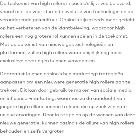
De toekomst van high rollers in casino’s lijkt veelbelovend,
vooral met de voortdurende evolutie van technologie en de
veranderende gokcultuur. Casino’s zijn steeds meer gericht
op het verbeteren van de klantbeleving, waardoor high
rollers een nog grotere rol kunnen spelen in de toekomst.
Met de opkomst van nieuwe goktechnologieën en
platformen, zullen high rollers waarschijnlijk nog meer
exclusieve ervaringen kunnen verwachten.
Daarnaast kunnen casino’s hun marketingstrategieën
aanpassen om een nieuwere generatie high rollers aan te
trekken. Dit kan door gebruik te maken van sociale media
en influencer-marketing, waarmee ze de aandacht van
jongere high rollers kunnen trekken die op zoek zijn naar
unieke ervaringen. Door in te spelen op de wensen van deze
nieuwe generatie, kunnen casino’s de allure van high rollers
behouden en zelfs vergroten.