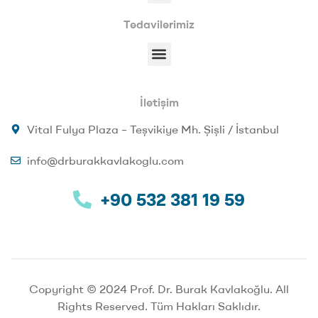
Tedavilerimiz
İletişim
Vital Fulya Plaza – Teşvikiye Mh. Şişli / İstanbul
info@drburakkavlakoglu.com
+90 532 381 19 59
Copyright © 2024 Prof. Dr. Burak Kavlakoğlu. All
Rights Reserved. Tüm Hakları Saklıdır.