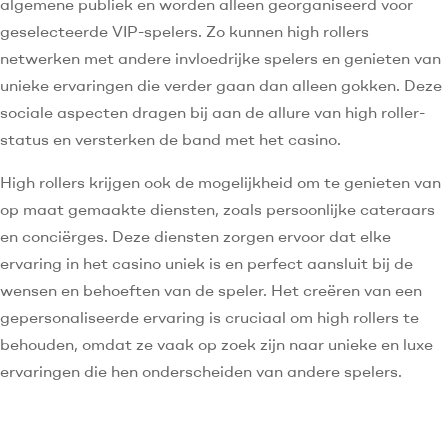
algemene publiek en worden alleen georganiseerd voor
geselecteerde VIP-spelers. Zo kunnen high rollers
netwerken met andere invloedrijke spelers en genieten van
unieke ervaringen die verder gaan dan alleen gokken. Deze
sociale aspecten dragen bij aan de allure van high roller-
status en versterken de band met het casino.
High rollers krijgen ook de mogelijkheid om te genieten van
op maat gemaakte diensten, zoals persoonlijke cateraars
en conciërges. Deze diensten zorgen ervoor dat elke
ervaring in het casino uniek is en perfect aansluit bij de
wensen en behoeften van de speler. Het creëren van een
gepersonaliseerde ervaring is cruciaal om high rollers te
behouden, omdat ze vaak op zoek zijn naar unieke en luxe
ervaringen die hen onderscheiden van andere spelers.