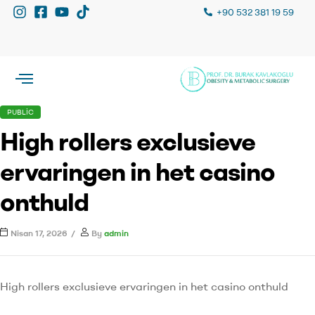
+90 532 381 19 59
PUBLIC
High rollers exclusieve
ervaringen in het casino
onthuld
Nisan 17, 2026
By
admin
High rollers exclusieve ervaringen in het casino onthuld