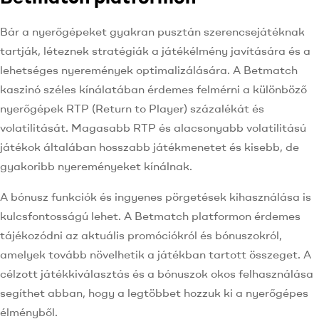
Bár a nyerőgépeket gyakran pusztán szerencsejátéknak
tartják, léteznek stratégiák a játékélmény javítására és a
lehetséges nyeremények optimalizálására. A Betmatch
kaszinó széles kínálatában érdemes felmérni a különböző
nyerőgépek RTP (Return to Player) százalékát és
volatilitását. Magasabb RTP és alacsonyabb volatilitású
játékok általában hosszabb játékmenetet és kisebb, de
gyakoribb nyereményeket kínálnak.
A bónusz funkciók és ingyenes pörgetések kihasználása is
kulcsfontosságú lehet. A Betmatch platformon érdemes
tájékozódni az aktuális promóciókról és bónuszokról,
amelyek tovább növelhetik a játékban tartott összeget. A
célzott játékkiválasztás és a bónuszok okos felhasználása
segíthet abban, hogy a legtöbbet hozzuk ki a nyerőgépes
élményből.