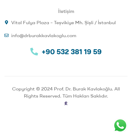
İletişim
Vital Fulya Plaza – Teşvikiye Mh. Şişli / İstanbul
info@drburakkavlakoglu.com
+90 532 381 19 59
Copyright © 2024 Prof. Dr. Burak Kavlakoğlu. All
Rights Reserved. Tüm Hakları Saklıdır.