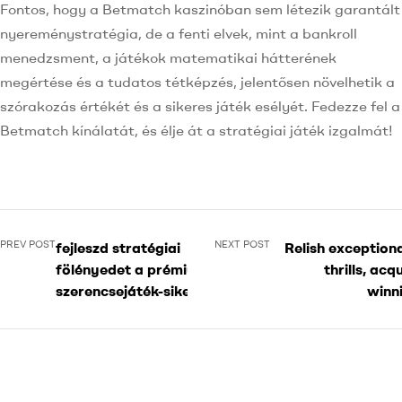
Fontos, hogy a Betmatch kaszinóban sem létezik garantált
nyereménystratégia, de a fenti elvek, mint a bankroll
menedzsment, a játékok matematikai hátterének
megértése és a tudatos tétképzés, jelentősen növelhetik a
szórakozás értékét és a sikeres játék esélyét. Fedezze fel a
Betmatch kínálatát, és élje át a stratégiai játék izgalmát!
PREV POST
NEXT POST
fejleszd stratégiai
Relish exception
fölényedet a prémium
thrills, acq
szerencsejáték-sikerhez
winn