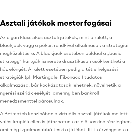
Asztali játékok mesterfogásai
Az olyan klasszikus asztali játékok, mint a rulett, a
blackjack vagy a póker, rendkívül alkalmasak a stratégiai
megközelítésre. A blackjack esetében például a „basic
strategy” kártyák ismerete drasztikusan csökkentheti a
ház előnyét. A rulett esetében pedig a tét elhelyezési
stratégiák (pl. Martingale, Fibonacci) tudatos
alkalmazása, bár kockázatosak lehetnek, növelhetik a
nyerési szériák esélyét, amennyiben bankroll
menedzsmenttel párosulnak.
A Betmatch kaszinóban a virtuális asztali játékok mellett
valós krupiék ellen is játszhatunk az élő kaszinó részlegben,
ami még izgalmasabbá teszi a játékot. Itt is érvényesek a