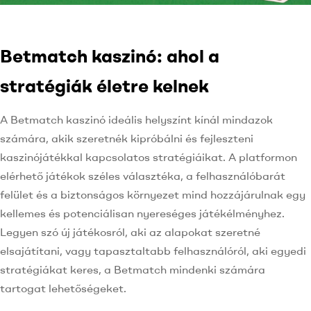
Betmatch kaszinó: ahol a
stratégiák életre kelnek
A Betmatch kaszinó ideális helyszínt kínál mindazok
számára, akik szeretnék kipróbálni és fejleszteni
kaszinójátékkal kapcsolatos stratégiáikat. A platformon
elérhető játékok széles választéka, a felhasználóbarát
felület és a biztonságos környezet mind hozzájárulnak egy
kellemes és potenciálisan nyereséges játékélményhez.
Legyen szó új játékosról, aki az alapokat szeretné
elsajátítani, vagy tapasztaltabb felhasználóról, aki egyedi
stratégiákat keres, a Betmatch mindenki számára
tartogat lehetőségeket.