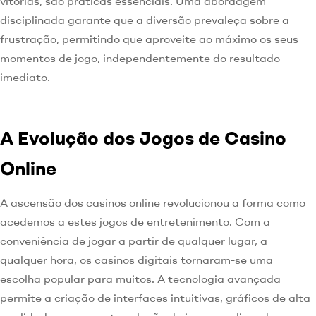
vitórias, são práticas essenciais. Uma abordagem
disciplinada garante que a diversão prevaleça sobre a
frustração, permitindo que aproveite ao máximo os seus
momentos de jogo, independentemente do resultado
imediato.
A Evolução dos Jogos de Casino
Online
A ascensão dos casinos online revolucionou a forma como
acedemos a estes jogos de entretenimento. Com a
conveniência de jogar a partir de qualquer lugar, a
qualquer hora, os casinos digitais tornaram-se uma
escolha popular para muitos. A tecnologia avançada
permite a criação de interfaces intuitivas, gráficos de alta