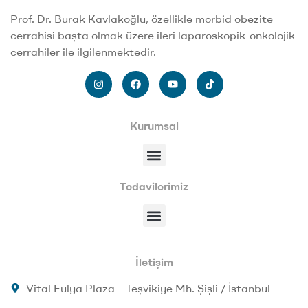
Prof. Dr. Burak Kavlakoğlu, özellikle morbid obezite
cerrahisi başta olmak üzere ileri laparoskopik-onkolojik
cerrahiler ile ilgilenmektedir.
Kurumsal
Tedavilerimiz
İletişim
Vital Fulya Plaza – Teşvikiye Mh. Şişli / İstanbul