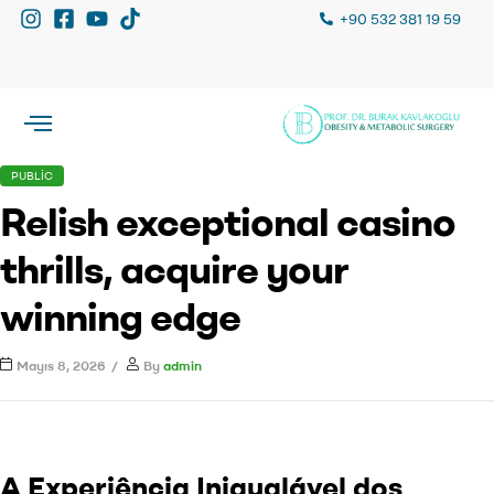
+90 532 381 19 59
PUBLIC
Relish exceptional casino
thrills, acquire your
winning edge
Mayıs 8, 2026
By
admin
A Experiência Inigualável dos