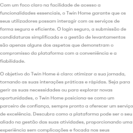
Com um foco claro na facilidade de acesso a
funcionalidades essenciais, o Twin Home garante que os
seus utilizadores possam interagir com os serviços de
forma segura e eficiente. O login seguro, a submissão de
candidaturas simplificada e a gestão de levantamentos
são apenas alguns dos aspetos que demonstram o
compromisso da plataforma com a conveniência e a
fiabilidade.
O objetivo do Twin Home é claro: otimizar a sua jornada,
tornando as suas interações práticas e rápidas. Seja para
gerir as suas necessidades ou para explorar novas
oportunidades, o Twin Home posiciona-se como um
parceiro de confiança, sempre pronto a oferecer um serviço
de excelência. Descubra como a plataforma pode ser o seu
aliado na gestão das suas atividades, proporcionando uma
experiência sem complicações e focada nos seus