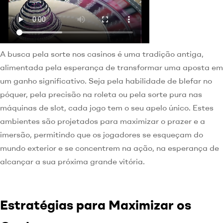
A busca pela sorte nos casinos é uma tradição antiga,
alimentada pela esperança de transformar uma aposta em
um ganho significativo. Seja pela habilidade de blefar no
póquer, pela precisão na roleta ou pela sorte pura nas
máquinas de slot, cada jogo tem o seu apelo único. Estes
ambientes são projetados para maximizar o prazer e a
imersão, permitindo que os jogadores se esqueçam do
mundo exterior e se concentrem na ação, na esperança de
alcançar a sua próxima grande vitória.
Estratégias para Maximizar os