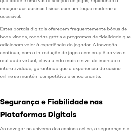
qualidade e uma vasta seleção de jogos, replicando a
emoção dos casinos físicos com um toque moderno e
acessível.
Estes portais digitais oferecem frequentemente bónus de
boas-vindas, rodadas grátis e programas de fidelidade que
adicionam valor à experiência do jogador. A inovação
contínua, com a introdução de jogos com crupiê ao vivo e
realidade virtual, eleva ainda mais o nível de imersão e
interatividade, garantindo que a experiência de casino
online se mantém competitiva e emocionante.
Segurança e Fiabilidade nas
Plataformas Digitais
Ao navegar no universo dos casinos online, a segurança e a