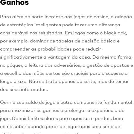
Ganhos
Para além da sorte inerente aos jogos de casino, a adoção
de estratégias inteligentes pode fazer uma diferença
considerável nos resultados. Em jogos como o blackjack,
por exemplo, dominar as tabelas de decisão básica e
compreender as probabilidades pode reduzir
significativamente a vantagem da casa. Da mesma forma,
no póquer, a leitura dos adversários, a gestão de apostas e
a escolha das mãos certas são cruciais para o sucesso a
longo prazo. Não se trata apenas de sorte, mas de tomar
decisões informadas.
Gerir o seu saldo de jogo é outra componente fundamental
para maximizar os ganhos e prolongar a experiência de
jogo. Definir limites claros para apostas e perdas, bem
como saber quando parar de jogar após uma série de