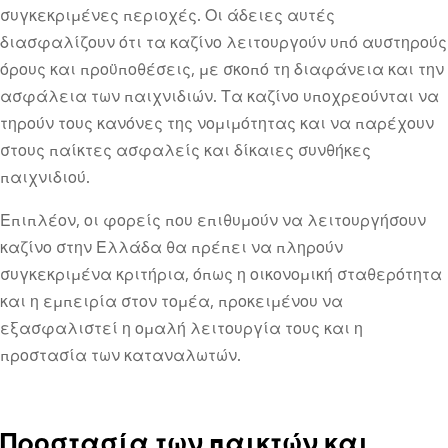
συγκεκριμένες περιοχές. Οι άδειες αυτές
διασφαλίζουν ότι τα καζίνο λειτουργούν υπό αυστηρούς
όρους και προϋποθέσεις, με σκοπό τη διαφάνεια και την
ασφάλεια των παιχνιδιών. Τα καζίνο υποχρεούνται να
τηρούν τους κανόνες της νομιμότητας και να παρέχουν
στους παίκτες ασφαλείς και δίκαιες συνθήκες
παιχνιδιού.
Επιπλέον, οι φορείς που επιθυμούν να λειτουργήσουν
καζίνο στην Ελλάδα θα πρέπει να πληρούν
συγκεκριμένα κριτήρια, όπως η οικονομική σταθερότητα
και η εμπειρία στον τομέα, προκειμένου να
εξασφαλιστεί η ομαλή λειτουργία τους και η
προστασία των καταναλωτών.
Προστασία των παικτών και