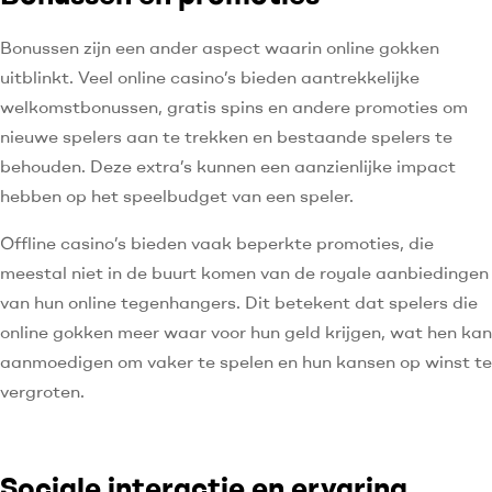
Bonussen zijn een ander aspect waarin online gokken
uitblinkt. Veel online casino’s bieden aantrekkelijke
welkomstbonussen, gratis spins en andere promoties om
nieuwe spelers aan te trekken en bestaande spelers te
behouden. Deze extra’s kunnen een aanzienlijke impact
hebben op het speelbudget van een speler.
Offline casino’s bieden vaak beperkte promoties, die
meestal niet in de buurt komen van de royale aanbiedingen
van hun online tegenhangers. Dit betekent dat spelers die
online gokken meer waar voor hun geld krijgen, wat hen kan
aanmoedigen om vaker te spelen en hun kansen op winst te
vergroten.
Sociale interactie en ervaring