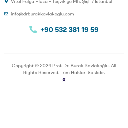
Vital Fulya Plaza – Teşvikiye Mh. Şişli / İstanbul
info@drburakkavlakoglu.com
+90 532 381 19 59
Copyright © 2024 Prof. Dr. Burak Kavlakoğlu. All
Rights Reserved. Tüm Hakları Saklıdır.