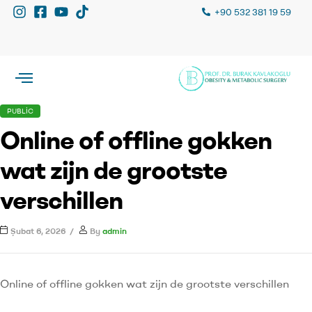
+90 532 381 19 59
PUBLIC
Online of offline gokken
wat zijn de grootste
verschillen
Şubat 6, 2026
By
admin
Online of offline gokken wat zijn de grootste verschillen