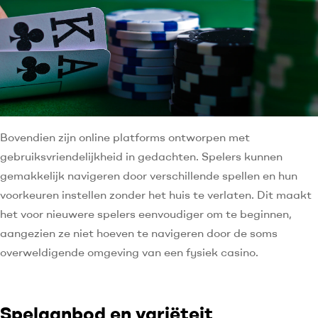
Bovendien zijn online platforms ontworpen met
gebruiksvriendelijkheid in gedachten. Spelers kunnen
gemakkelijk navigeren door verschillende spellen en hun
voorkeuren instellen zonder het huis te verlaten. Dit maakt
het voor nieuwere spelers eenvoudiger om te beginnen,
aangezien ze niet hoeven te navigeren door de soms
overweldigende omgeving van een fysiek casino.
Spelaanbod en variëteit