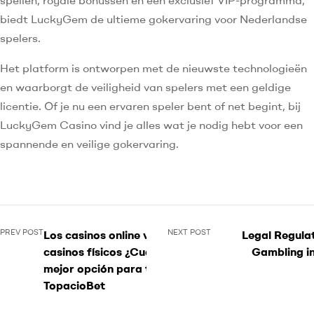
biedt LuckyGem de ultieme gokervaring voor Nederlandse
spelers.
Het platform is ontworpen met de nieuwste technologieën
en waarborgt de veiligheid van spelers met een geldige
licentie. Of je nu een ervaren speler bent of net begint, bij
LuckyGem Casino vind je alles wat je nodig hebt voor een
spannende en veilige gokervaring.
PREV POST
NEXT POST
Los casinos online vs. los
Legal Regulat
casinos físicos ¿Cuál es la
Gambling i
mejor opción para ti
TopacioBet