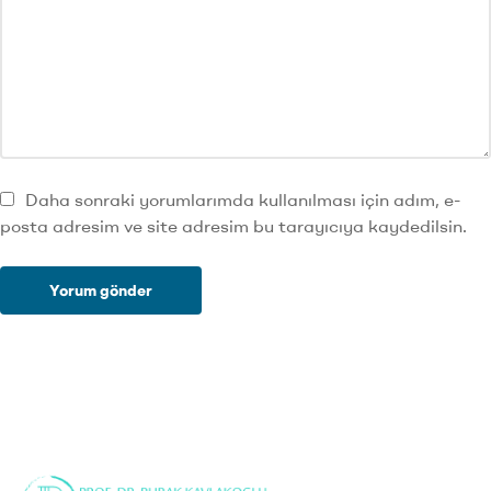
Daha sonraki yorumlarımda kullanılması için adım, e-
posta adresim ve site adresim bu tarayıcıya kaydedilsin.