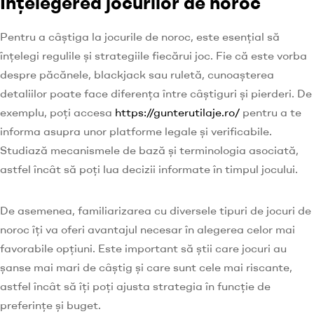
Înțelegerea jocurilor de noroc
Pentru a câștiga la jocurile de noroc, este esențial să
înțelegi regulile și strategiile fiecărui joc. Fie că este vorba
despre păcănele, blackjack sau ruletă, cunoașterea
detaliilor poate face diferența între câștiguri și pierderi. De
exemplu, poți accesa
https://gunterutilaje.ro/
pentru a te
informa asupra unor platforme legale și verificabile.
Studiază mecanismele de bază și terminologia asociată,
astfel încât să poți lua decizii informate în timpul jocului.
De asemenea, familiarizarea cu diversele tipuri de jocuri de
noroc îți va oferi avantajul necesar în alegerea celor mai
favorabile opțiuni. Este important să știi care jocuri au
șanse mai mari de câștig și care sunt cele mai riscante,
astfel încât să îți poți ajusta strategia în funcție de
preferințe și buget.